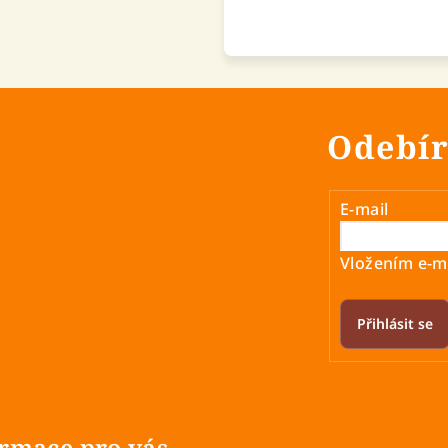
Odebír
E-mail
Vložením e-ma
Přihlásit se
rmace pro vás