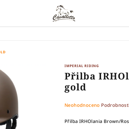
OLD
IMPERIAL RIDING
Přilba IRHO
gold
Průměrné
Neohodnoceno
Podrobnost
hodnocení
produktu
Přilba IRHOlania Brown/Ros
je