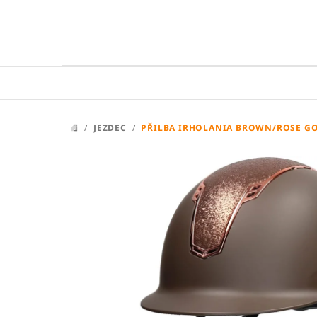
Přejít
na
obsah
/
JEZDEC
/
PŘILBA IRHOLANIA BROWN/ROSE G
DOMŮ