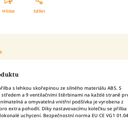
Hlídat
Sdílet
e
roduktu
přilba s lehkou skořepinou ze silného materiálu ABS. S
středem a 9 ventilačními štěrbinami na každé straně pr
dnímatelná a omyvatelná vnitřní podšívka je vyrobena z
ro extra pohodlí. Díky nastavovacímu kolečku se přilba
dokonalé uchycení. Bezpečnostní norma EU CE VG1 01.0