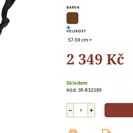
0,0
BARVA
z
5
hvězdiček.
VELIKOST
2 349 Kč
Měrná
cena:
Skladem
Kód:
IR-832389
−
+