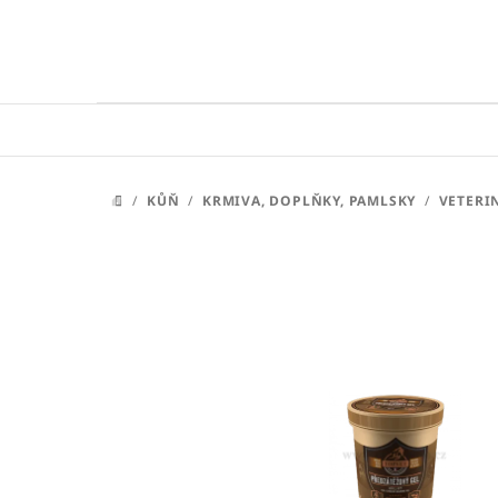
Přejít
na
obsah
/
KŮŇ
/
KRMIVA, DOPLŇKY, PAMLSKY
/
VETERI
DOMŮ