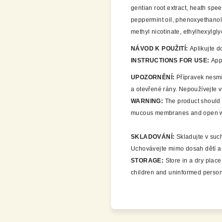
gentian root extract, heath spee
peppermint oil, phenoxyethanol,
methyl nicotinate, ethylhexylglyc
NÁVOD K POUŽITÍ:
Aplikujte d
INSTRUCTIONS FOR USE:
Appl
UPOZORNĚNÍ:
Přípravek nesmí 
a otevřené rány. Nepoužívejte v
WARNING:
The product should n
mucous membranes and open woun
SKLADOVÁNÍ:
Skladujte v suc
Uchovávejte mimo dosah dětí 
STORAGE:
Store in a dry place
children and uninformed person