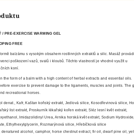
roduktu
 / PRE-EXERCISE WARMING GEL
DOPING FREE
formě balzámu s vysokým obsahem rostlinných extraktů a silic. Masáž prová
enci poškození vazů, svalů i kloubů. Těchto vlastností je vhodné využít u
ačních koní.
the form of a balm with a high content of herbal extracts and essential oils.
fore exercise to prevent damage to the ligaments, muscles and joints. The g
and recreational horses.
l denat., Kafr, Kaštan koňský extrakt, Jedlová silice, Kosodřevinová silice, H
ařský list extrakt, Proskurník lékařský kořen extrakt, Sléz lesní květ extrakt,
yethanol, Imidazolidinyl Urea, Arnika horská květ extrakt, Sodium Hydroxide
ate, Ethylhexylglycerin, Rozmarýnová silice, Hřebíčková silice
, denatured alcohol, camphor, horse chestnut extract, fir oil, dwarf pine oil, ye