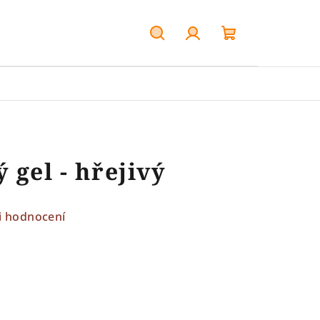
Hledat
Přihlášení
Nákupní
košík
 gel - hřejivý
i hodnocení