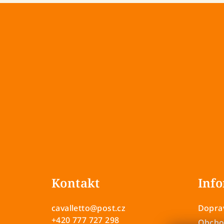
Z
á
Kontakt
Info
p
a
cavalletto
@
post.cz
Doprav
+420 777 727 298
Obcho