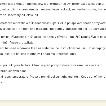
dwell leaf extract, marshmallow root extract, mallow flower extract, carbomer,
 imidazolidinyl urea, Arnica montana flower extract, sodium hydroxide, thyme 
erin, rosemary oil, clove oil
ostatečné množství a důkladně vmasírujte. Gel je po aplikaci snadno omyvate
y a sufficient amount and massage thoroughly. The applied gel is easily was
být používán jinak, než jak je uvedeno v návodu k použití. Nepoužívejte na s
nitřně. Pouze pro zvířata.
ot be used otherwise than as stated in the instructions for use. Do not apply 
ds. Do not use internally. For animal treatment only.
hu při pokojové teplotě. Chraňte před přímým slunečním zářením a mrazem.
a nepoučených osob.
 at room temperature. Protect from direct sunlight and frost. Keep out of the re
s.