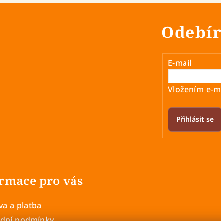
Odebír
E-mail
Vložením e-ma
Přihlásit se
rmace pro vás
a a platba
dní podmínky