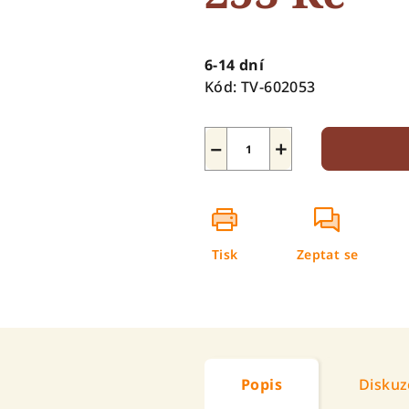
hvězdiček.
Měrná
cena:
6-14 dní
Kód:
TV-602053
−
+
Tisk
Zeptat se
Popis
Diskuz