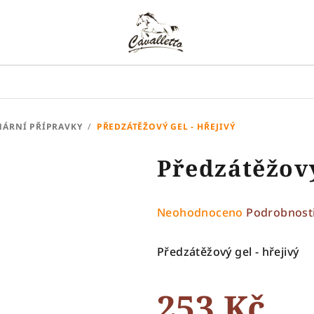
NÁRNÍ PŘÍPRAVKY
/
PŘEDZÁTĚŽOVÝ GEL - HŘEJIVÝ
Předzátěžový
Průměrné
Neohodnoceno
Podrobnost
hodnocení
produktu
Předzátěžový gel - hřejivý
je
0,0
253 Kč
z
5