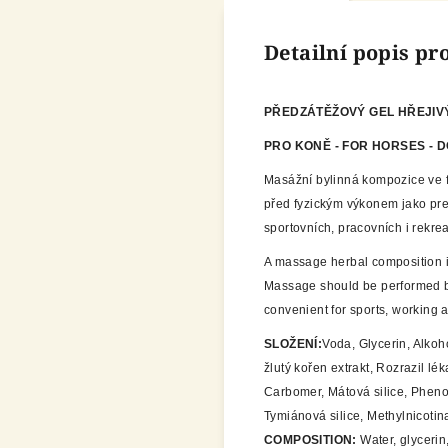
Detailní popis p
PŘEDZÁTĚŽOVÝ GEL HŘEJIVÝ
PRO KONĚ - FOR HORSES - 
Masážní bylinná kompozice ve 
před fyzickým výkonem jako prev
sportovních, pracovních i rekre
A massage herbal composition in 
Massage should be performed be
convenient for sports, working 
SLOŽENÍ:
Voda, Glycerin, Alkoho
žlutý kořen extrakt, Rozrazil lék
Carbomer, Mátová silice, Phenox
Tymiánová silice, Methylnicotin
COMPOSITION:
Water, glycerin