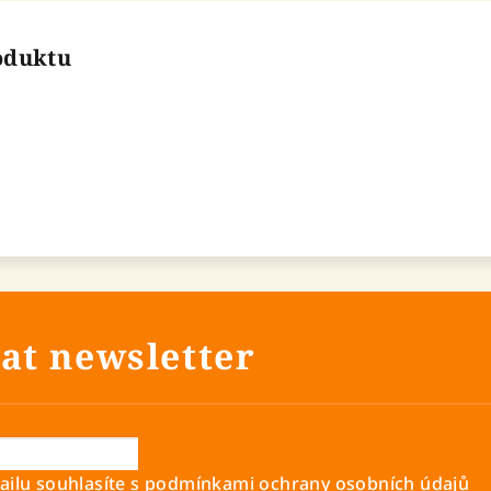
roduktu
at newsletter
ilu souhlasíte s
podmínkami ochrany osobních údajů