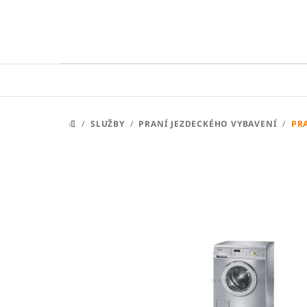
Přejít
na
obsah
/
SLUŽBY
/
PRANÍ JEZDECKÉHO VYBAVENÍ
/
PR
DOMŮ