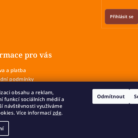
Přihlásit se
rmace pro vás
a a platba
dní podmínky
 ochrany osobních údajů
izaci obsahu a reklam,
Odmítnout
S
í a výměna zboží
í funkcí sociálních médií a
mace
ší návštěvnosti využíváme
okies. Více informací
zde
.
ní
Copyright 2026
cookies