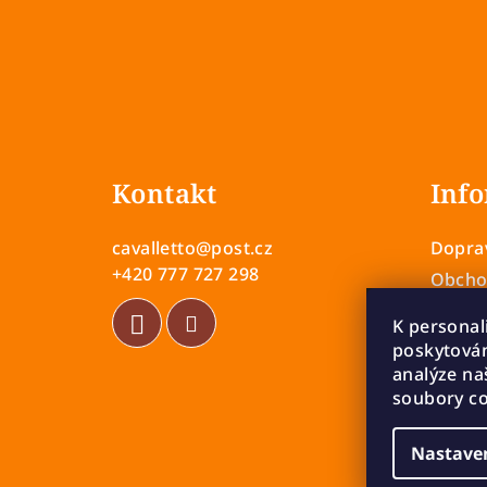
Z
á
Kontakt
Info
p
a
cavalletto
@
post.cz
Doprav
t
+420 777 727 298
Obcho
Zásady
í
K personal
Vrácen
poskytován
Rekla
analýze na
soubory co
Nastave