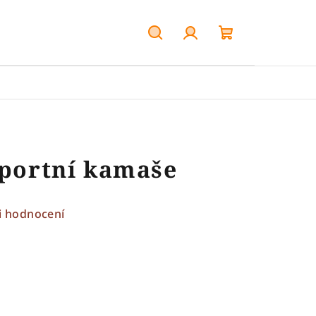
Hledat
Přihlášení
Nákupní
košík
sportní kamaše
i hodnocení