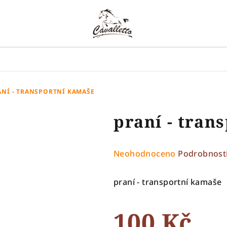
ANÍ - TRANSPORTNÍ KAMAŠE
praní - tran
Průměrné
Neohodnoceno
Podrobnost
hodnocení
produktu
praní - transportní kamaše
je
0,0
100 Kč
z
5