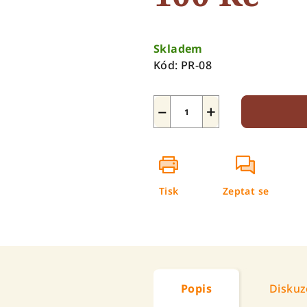
hvězdiček.
Měrná
cena:
Skladem
Kód:
PR-08
−
+
Tisk
Zeptat se
Popis
Diskuz