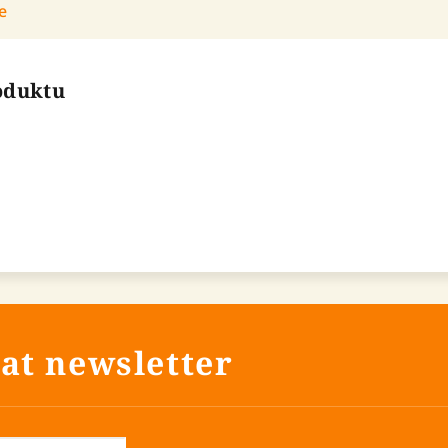
e
roduktu
at newsletter