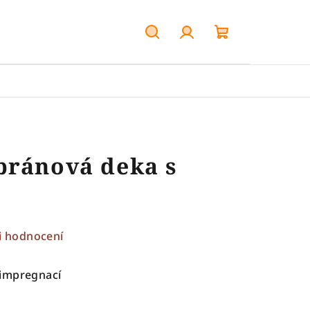
Hledat
Přihlášení
Nákupní
košík
bránová deka s
i hodnocení
 impregnací