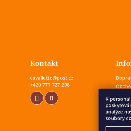
Z
á
Kontakt
Info
p
a
cavalletto
@
post.cz
Doprav
t
+420 777 727 298
Obcho
Zásady
í
K personal
Vrácen
poskytován
Rekla
analýze na
soubory co