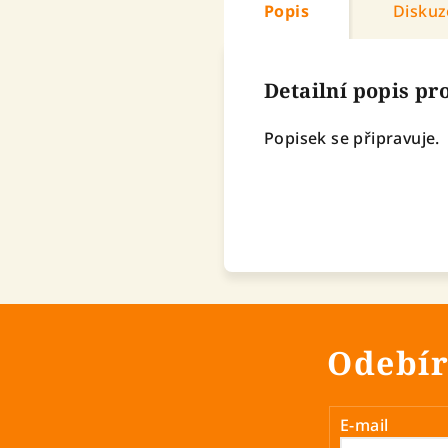
Popis
Diskuz
Detailní popis p
Popisek se připravuje.
Odebír
E-mail