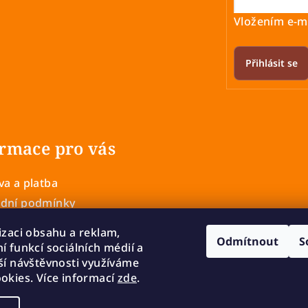
Vložením e-ma
Přihlásit se
rmace pro vás
a a platba
dní podmínky
 ochrany osobních údajů
izaci obsahu a reklam,
Odmítnout
S
í a výměna zboží
í funkcí sociálních médií a
mace
ší návštěvnosti využíváme
okies. Více informací
zde
.