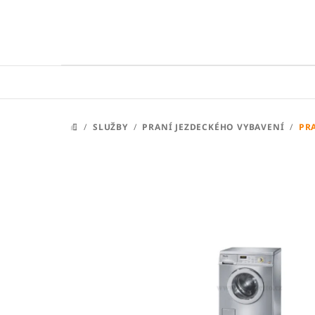
Přejít
na
obsah
/
SLUŽBY
/
PRANÍ JEZDECKÉHO VYBAVENÍ
/
PR
DOMŮ