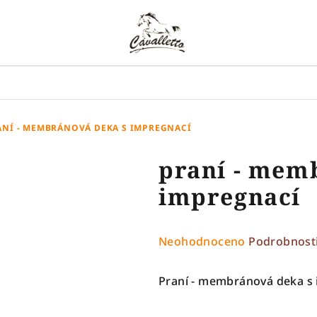
ANÍ - MEMBRÁNOVÁ DEKA S IMPREGNACÍ
praní - mem
impregnací
Průměrné
Neohodnoceno
Podrobnost
hodnocení
produktu
Praní - membránová deka s
je
0,0