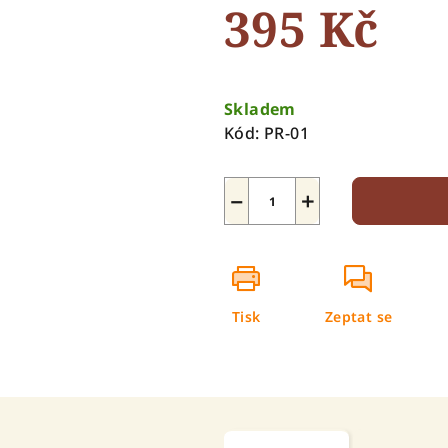
395 Kč
z
5
hvězdiček.
Měrná
cena:
Skladem
Kód:
PR-01
−
+
Tisk
Zeptat se