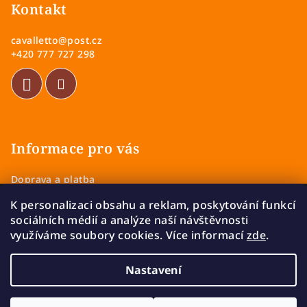
p
Kontakt
a
cavalletto
@
post.cz
t
+420 777 727 298
í
Informace pro vás
Doprava a platba
Obchodní podmínky
K personalizaci obsahu a reklam, poskytování funkcí
Zásady ochrany osobních údajů
sociálních médií a analýze naší návštěvnosti
Vrácení a výměna zboží
využíváme soubory cookies. Více informací
zde
.
Reklamace
Nastavení
Copyright 2026
Cavalletto
. Všechna práva vyhrazena.
Upravit nastavení cookies