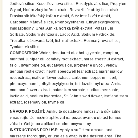
Jedlová silice, Kosodřevinová silice, Eukalyptová silice, Propylen
Glycol, Hořec žlutý kořen extrakt, Rozrazil lékařský list extrakt,
Proskurník lékařský kořen extrakt, Sléz lesní květ extrakt,
Carbomer, Mátová silice, Phenoxyethanol, Ethylhexylglycerin,
Imidazolidinyl Urea, Arnika horská květ extrakt, Potassium
Sorbate, Sodium Benzoate, Lactic Acid, Sodium Hydroxide,
Třezalka tečkovaná květ, list, nať extrakt, Rozmarýnová silice,
Tymiánová silice
COMPOSITION:
Water, denatured alcohol, glycerin, camphor,
menthol, juniper oil, comfrey root extract, horse chestnut extract,
fir oil, dwarf pine oil, eucalyptus oil, propylene glycol, yellow
gentian root extract, heath speedwell leaf extract, marshmallow
root extract, mallow flower extract, carbomer, peppermint oil,
phenoxyethanol, ethylhexylglycerin, imidazolidinyl urea, Arnica
montana flower extract, potassium sorbate, sodium benzoate,
lactic acid, sodium hydroxide, St. John‘s wort flower, leaf and stem
extract, rosemary oil, thyme oil
NÁVOD K POUŽITÍ:
Aplikujte dostatečné množství a důkladně
vmasírujte. Je možné aplikovat na požadovanou oblast formou
zábalu. Gel je po aplikaci snadno omyvatelný.
INSTRUCTIONS FOR USE:
Apply a sufficient amount and
massage thoroughly, or use as a wrap in the desired area. The