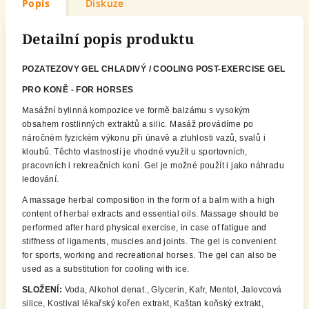
Popis
Diskuze
Detailní popis produktu
POZATEZOVY GEL CHLADIVÝ / COOLING POST-EXERCISE GEL
PRO KONĚ - FOR HORSES
Masážní bylinná kompozice ve formě balzámu s vysokým
obsahem rostlinných extraktů a silic. Masáž provádíme po
náročném fyzickém výkonu při únavě a ztuhlosti vazů, svalů i
kloubů. Těchto vlastností je vhodné využít u sportovních,
pracovních i rekreačních koní. Gel je možné použít i jako náhradu
ledování.
A massage herbal composition in the form of a balm with a high
content of herbal extracts and essential oils. Massage should be
performed after hard physical exercise, in case of fatigue and
stiffness of ligaments, muscles and joints. The gel is convenient
for sports, working and recreational horses. The gel can also be
used as a substitution for cooling with ice.
SLOŽENÍ:
Voda, Alkohol denat., Glycerin, Kafr, Mentol, Jalovcová
silice, Kostival lékařský kořen extrakt, Kaštan koňský extrakt,