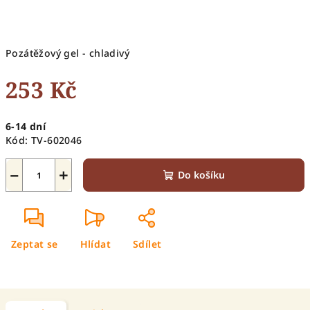
Pozátěžový gel - chladivý
253 Kč
Měrná
6-14 dní
cena:
Kód:
TV-602046
−
+
Do košíku
Zeptat se
Hlídat
Sdílet