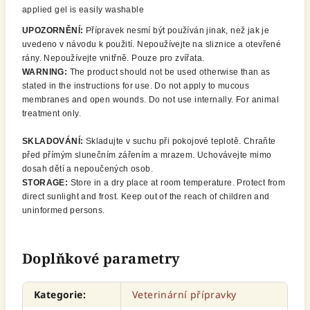
applied gel is easily washable
UPOZORNĚNÍ:
Přípravek nesmí být používán jinak, než jak je
uvedeno v návodu k použití. Nepoužívejte na sliznice a otevřené
rány. Nepoužívejte vnitřně. Pouze pro zvířata.
WARNING:
The product should not be used otherwise than as
stated in the instructions for use. Do not apply to mucous
membranes and open wounds. Do not use internally. For animal
treatment only.
SKLADOVÁNÍ:
Skladujte v suchu při pokojové teplotě. Chraňte
před přímým slunečním zářením a mrazem. Uchovávejte mimo
dosah dětí a nepoučených osob.
STORAGE:
Store in a dry place at room temperature. Protect from
direct sunlight and frost. Keep out of the reach of children and
uninformed persons.
Doplňkové parametry
Kategorie
:
Veterinární přípravky