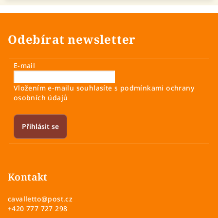
Odebírat newsletter
E-mail
Vložením e-mailu souhlasíte s
podmínkami ochrany
osobních údajů
Přihlásit se
Z
á
p
Kontakt
a
cavalletto
@
post.cz
t
+420 777 727 298