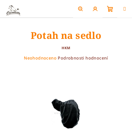
Přejít
na
obsah
Nákupn
Hledat
Přihlášení
Potah na sedlo
košík
HKM
Průměrné
Neohodnoceno
Podrobnosti hodnocení
hodnocení
produktu
je
0,0
z
5
hvězdiček.