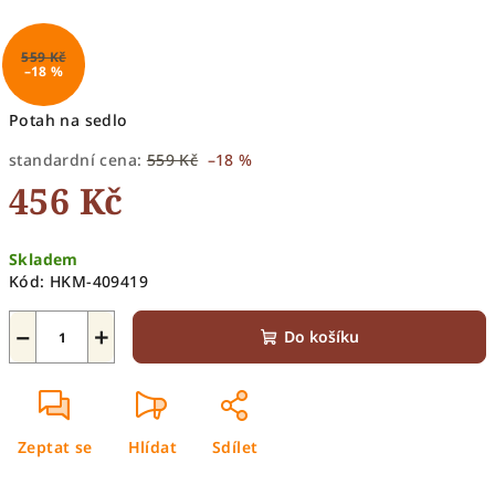
559 Kč
–18 %
Potah na sedlo
standardní cena:
559 Kč
–18 %
456 Kč
Měrná
Skladem
cena:
Kód:
HKM-409419
−
+
Do košíku
Zeptat se
Hlídat
Sdílet