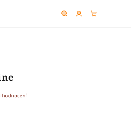
Hledat
Přihlášení
Nákupní
košík
ine
i hodnocení