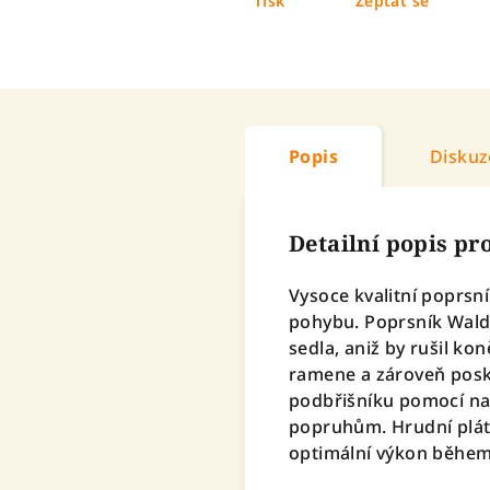
Tisk
Zeptat se
Popis
Diskuz
Detailní popis p
Vysoce kvalitní poprsní
pohybu. Poprsník Wald
sedla, aniž by rušil 
ramene a zároveň posky
podbřišníku pomocí na
popruhům. Hrudní plát 
optimální výkon během