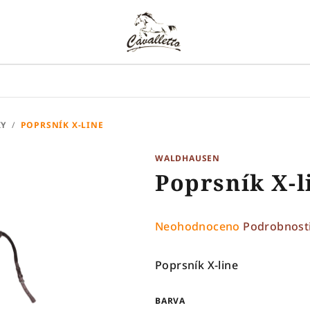
KY
/
POPRSNÍK X-LINE
WALDHAUSEN
Poprsník X-l
Průměrné
Neohodnoceno
Podrobnost
hodnocení
produktu
Poprsník X-line
je
0,0
BARVA
z