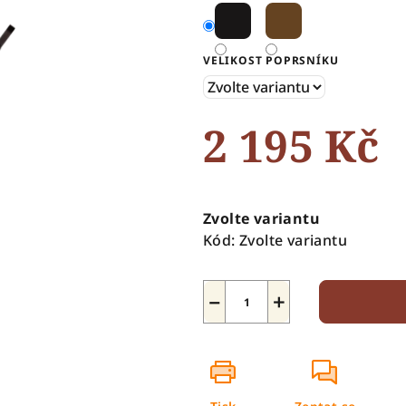
5
hvězdiček.
VELIKOST POPRSNÍKU
2 195 Kč
Měrná
cena:
Zvolte variantu
Kód:
Zvolte variantu
−
+