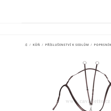
Přejít
na
obsah
/
KŮŇ
/
PŘÍSLUŠENSTVÍ K SEDLŮM
/
POPRSNÍ
DOMŮ