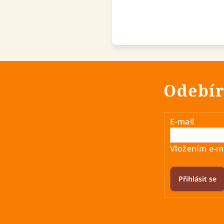
Odebír
E-mail
Vložením e-ma
Přihlásit se