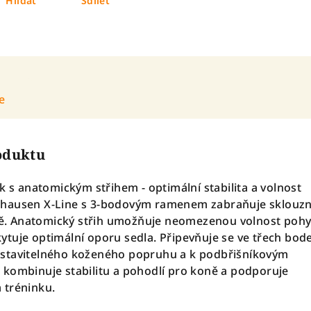
Hlídat
Sdílet
e
roduktu
k s anatomickým střihem - optimální stabilita a volnost
hausen X-Line s 3-bodovým ramenem zabraňuje sklouzn
koně. Anatomický střih umožňuje neomezenou volnost poh
tuje optimální oporu sedla. Připevňuje se ve třech bode
stavitelného koženého popruhu a k podbřišníkovým
kombinuje stabilitu a pohodlí pro koně a podporuje
 tréninku.