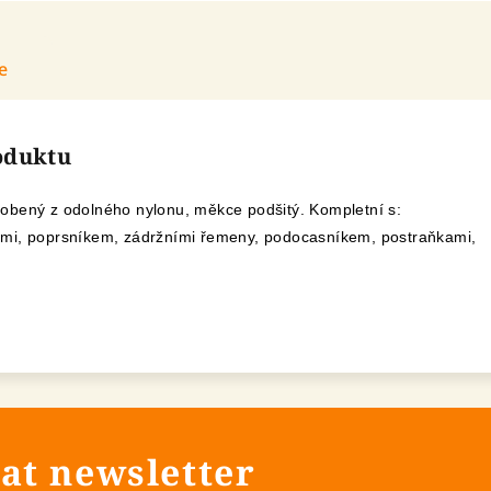
e
roduktu
robený z odolného nylonu, měkce podšitý.
Kompletní s:
ěmi, poprsníkem, zádržními řemeny, podocasníkem, postraňkami,
at newsletter