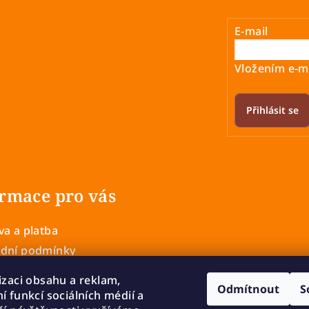
E-mail
Vložením e-ma
Přihlásit se
rmace pro vás
a a platba
dní podmínky
 ochrany osobních údajů
izaci obsahu a reklam,
Odmítnout
S
í a výměna zboží
í funkcí sociálních médií a