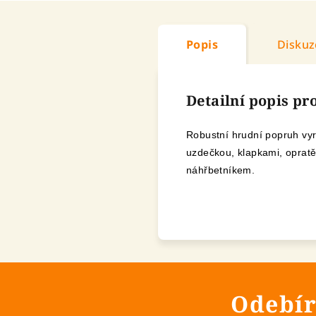
Popis
Diskuz
Detailní popis p
Robustní hrudní popruh vy
uzdečkou, klapkami, oprat
náhřbetníkem.
Odebír