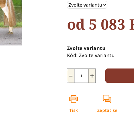
5
hvězdiček.
od
5 083 
Měrná
cena:
Zvolte variantu
Kód:
Zvolte variantu
−
+
Tisk
Zeptat se