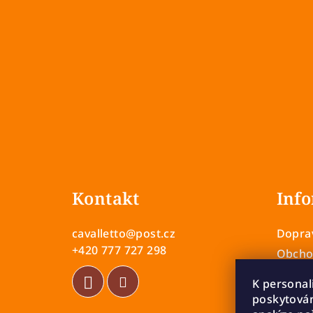
Z
á
Kontakt
Info
p
a
cavalletto
@
post.cz
Doprav
t
+420 777 727 298
Obcho
Zásady
í
K personal
Vrácen
poskytován