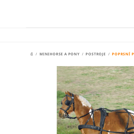
Přejít
na
obsah
/
MINIHORSE A PONY
/
POSTROJE
/
POPRSNÍ P
DOMŮ