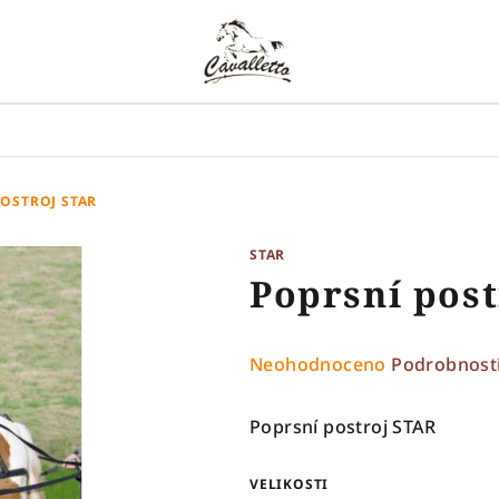
OSTROJ STAR
STAR
Poprsní pos
Průměrné
Neohodnoceno
Podrobnost
hodnocení
produktu
Poprsní postroj STAR
je
0,0
VELIKOSTI
z