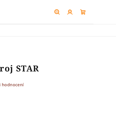
Hledat
Přihlášení
Nákupní
košík
troj STAR
i hodnocení