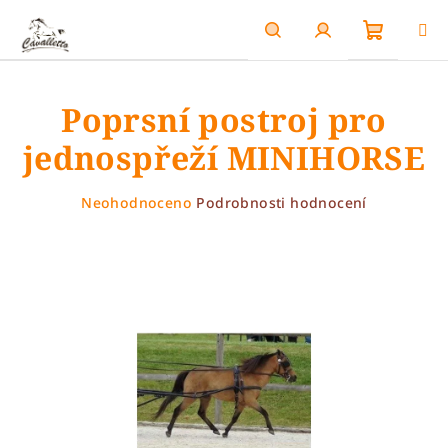
Přejít
na
obsah
Nákupn
Hledat
Přihlášení
Poprsní postroj pro
košík
jednospřeží MINIHORSE
Průměrné
Neohodnoceno
Podrobnosti hodnocení
hodnocení
produktu
je
0,0
z
5
hvězdiček.