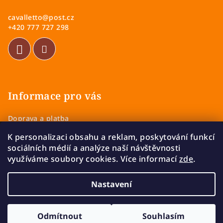
a
cavalletto
@
post.cz
t
+420 777 727 298
í
Informace pro vás
Doprava a platba
Obchodní podmínky
K personalizaci obsahu a reklam, poskytování funkcí
Zásady ochrany osobních údajů
sociálních médií a analýze naší návštěvnosti
Vrácení a výměna zboží
využíváme soubory cookies. Více informací
zde
.
Reklamace
Nastavení
Copyright 2026
Cavalletto
. Všechna práva vyhrazena.
Upravit nastavení cookies
Odmítnout
Souhlasím