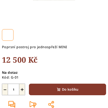
Poprsní postroj pro jednospřeží MINI
12 500 Kč
Měrná
Na dotaz
cena:
Kód:
G-01
−
+
Do košíku