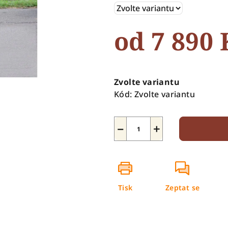
5
hvězdiček.
od
7 890 
Měrná
cena:
Zvolte variantu
Kód:
Zvolte variantu
−
+
Tisk
Zeptat se