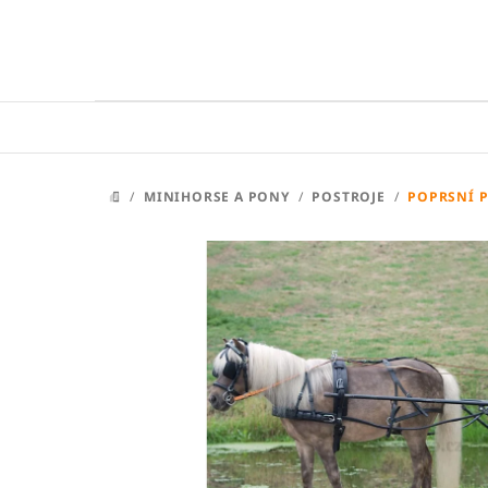
Přejít
na
obsah
/
MINIHORSE A PONY
/
POSTROJE
/
POPRSNÍ 
DOMŮ