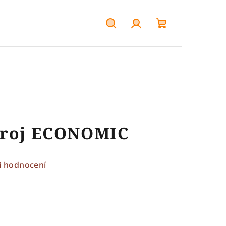
Hledat
Přihlášení
Nákupní
košík
troj ECONOMIC
i hodnocení