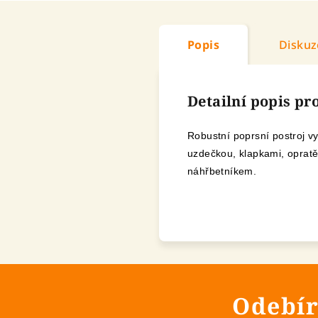
Popis
Diskuz
Detailní popis p
Robustní poprsní postroj v
uzdečkou, klapkami, oprat
náhřbetníkem.
Odebír