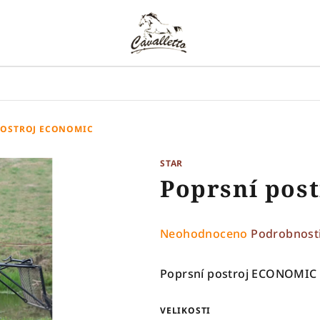
POSTROJ ECONOMIC
STAR
Poprsní pos
Průměrné
Neohodnoceno
Podrobnost
hodnocení
produktu
Poprsní postroj ECONOMIC
je
0,0
VELIKOSTI
z