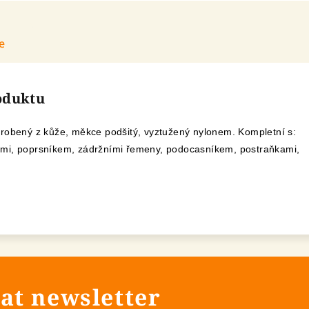
e
roduktu
yrobený z kůže, měkce podšitý, vyztužený nylonem. Kompletní s:
ěmi, poprsníkem, zádržními řemeny, podocasníkem, postraňkami,
at newsletter