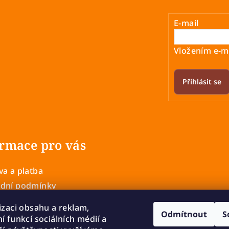
E-mail
Vložením e-ma
Přihlásit se
rmace pro vás
a a platba
dní podmínky
 ochrany osobních údajů
izaci obsahu a reklam,
Odmítnout
S
í a výměna zboží
í funkcí sociálních médií a