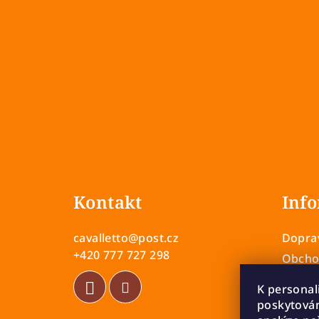
Z
á
Kontakt
Info
p
a
cavalletto
@
post.cz
Doprav
t
+420 777 727 298
Obcho
Zásady
í
K personal
Vrácen
poskytován