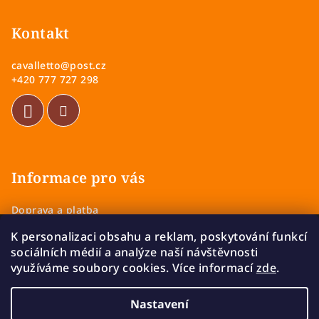
á
p
Kontakt
a
cavalletto
@
post.cz
t
+420 777 727 298
í
Informace pro vás
Doprava a platba
Obchodní podmínky
K personalizaci obsahu a reklam, poskytování funkcí
Zásady ochrany osobních údajů
sociálních médií a analýze naší návštěvnosti
Vrácení a výměna zboží
využíváme soubory cookies. Více informací
zde
.
Reklamace
Nastavení