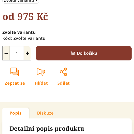
od
975 Kč
Měrná
Zvolte variantu
cena:
Kód:
Zvolte variantu
−
+
Do košíku
Zeptat se
Hlídat
Sdílet
Popis
Diskuze
Detailní popis produktu