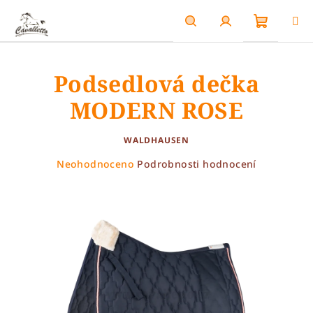
Přejít
na
obsah
Nákupn
Hledat
Přihlášení
Podsedlová dečka
košík
MODERN ROSE
WALDHAUSEN
Průměrné
Neohodnoceno
Podrobnosti hodnocení
hodnocení
produktu
je
0,0
z
5
hvězdiček.