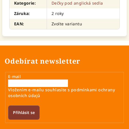
Kategorie
:
Dečky pod anglická sedla
Záruka
:
2 roky
EAN
:
Zvolte variantu
Odebírat newsletter
E-mail
Vložením e-mailu souhlasíte s
podmínkami ochrany
osobních údajů
Přihlásit se
Z