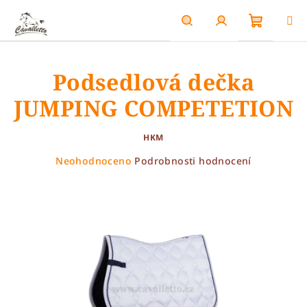
Přejít
na
obsah
Nákupn
Hledat
Přihlášení
Podsedlová dečka
košík
JUMPING COMPETETION
HKM
Průměrné
Neohodnoceno
Podrobnosti hodnocení
hodnocení
produktu
je
0,0
z
5
hvězdiček.