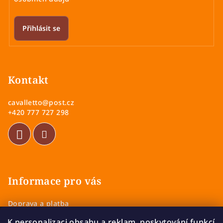
Přihlásit se
Z
á
p
Kontakt
a
cavalletto
@
post.cz
t
+420 777 727 298
í
Informace pro vás
Doprava a platba
Obchodní podmínky
K personalizaci obsahu a reklam, poskytování funkcí