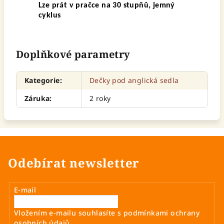
Lze prát v pračce na 30 stupňů, jemný
cyklus
Doplňkové parametry
Kategorie
:
Dečky pod anglická sedla
Záruka
:
2 roky
Odebírat newsletter
E-mail
Vložením e-mailu souhlasíte s
podmínkami ochrany
osobních údajů