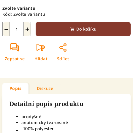
Měrná
Zvolte variantu
cena:
Kód:
Zvolte variantu
−
+
Do košíku
Zeptat se
Hlídat
Sdílet
Popis
Diskuze
Detailní popis produktu
prodyšné
anatomicky tvarované
100% polyester