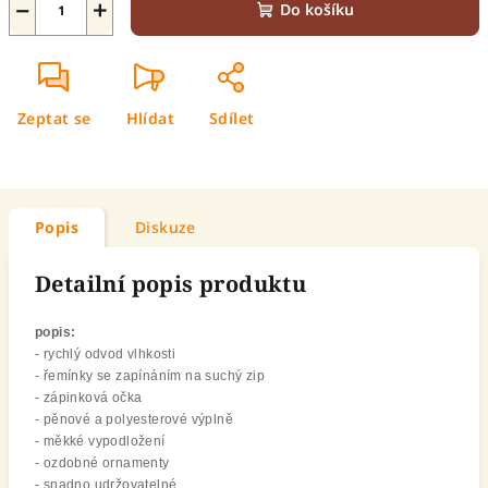
−
+
Do košíku
Zeptat se
Hlídat
Sdílet
Popis
Diskuze
Detailní popis produktu
popis:
- rychlý odvod vlhkosti
- řemínky se zapínáním na suchý zip
- zápinková očka
- pěnové a polyesterové výplně
- měkké vypodložení
- ozdobné ornamenty
- snadno udržovatelné