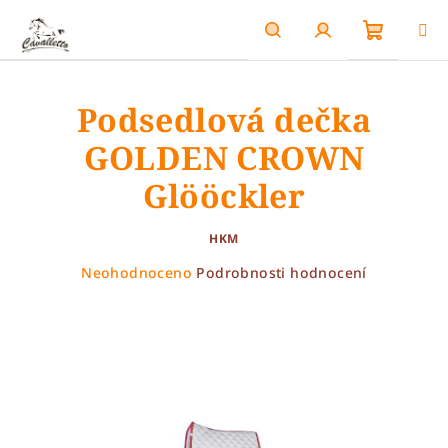
Přejít
na
obsah
Nákupn
Hledat
Přihlášení
Podsedlová dečka
košík
GOLDEN CROWN
Glööckler
HKM
Průměrné
Neohodnoceno
Podrobnosti hodnocení
hodnocení
produktu
je
0,0
z
5
hvězdiček.