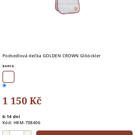
Podsedlová dečka GOLDEN CROWN Glööckler
BARVA
1 150 Kč
Měrná
6-14 dní
cena:
Kód:
HKM-708406