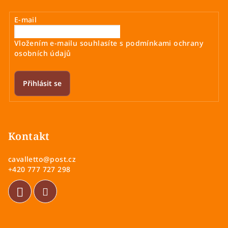
E-mail
Vložením e-mailu souhlasíte s
podmínkami ochrany
osobních údajů
Přihlásit se
Z
á
p
Kontakt
a
cavalletto
@
post.cz
t
+420 777 727 298
í