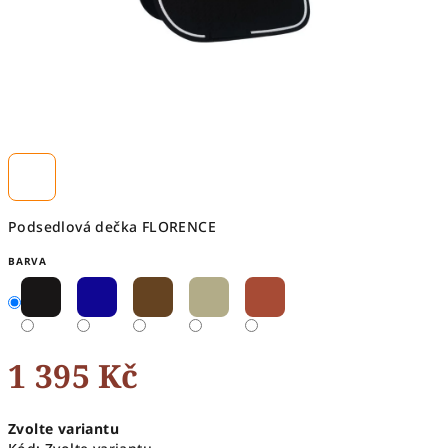
Podsedlová dečka FLORENCE
BARVA
1 395 Kč
Měrná
Zvolte variantu
cena: