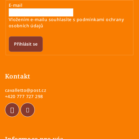
E-mail
Vložením e-mailu souhlasíte s
podmínkami ochrany
osobních údajů
Přihlásit se
Z
á
p
Kontakt
a
cavalletto
@
post.cz
t
+420 777 727 298
í