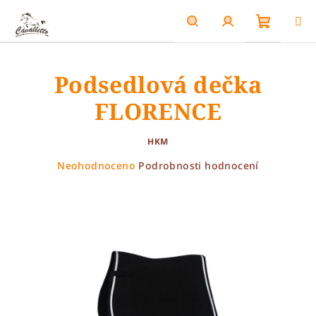
Přejít
na
obsah
Nákupn
Hledat
Přihlášení
Podsedlová dečka
košík
FLORENCE
HKM
Průměrné
Neohodnoceno
Podrobnosti hodnocení
hodnocení
produktu
je
0,0
z
5
hvězdiček.