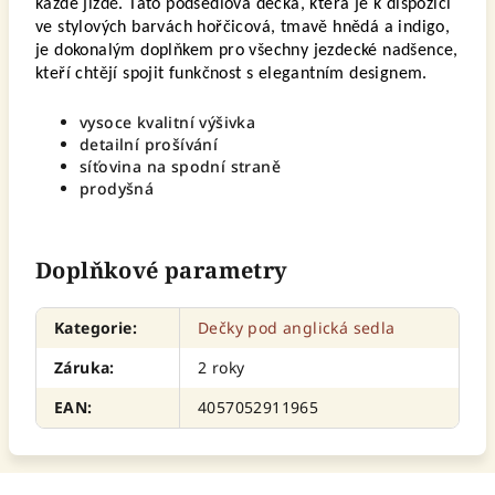
každé jízdě. Tato podsedlová dečka, která je k dispozici
ve stylových barvách hořčicová, tmavě hnědá a indigo,
je dokonalým doplňkem pro všechny jezdecké nadšence,
kteří chtějí spojit funkčnost s elegantním designem.
vysoce kvalitní výšivka
detailní prošívání
síťovina na spodní straně
prodyšná
Doplňkové parametry
Kategorie
:
Dečky pod anglická sedla
Záruka
:
2 roky
EAN
:
4057052911965