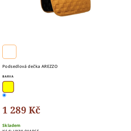
Podsedlová dečka AREZZO
BARVA
1 289 Kč
Měrná
Skladem
cena: