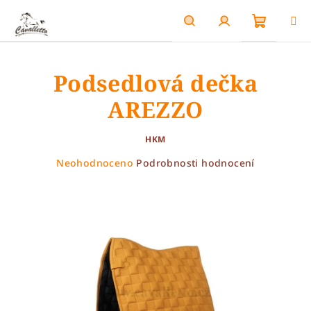
Přejít
na
obsah
Nákupn
Hledat
Přihlášení
Podsedlová dečka
košík
AREZZO
HKM
Průměrné
Neohodnoceno
Podrobnosti hodnocení
hodnocení
produktu
je
0,0
z
5
hvězdiček.