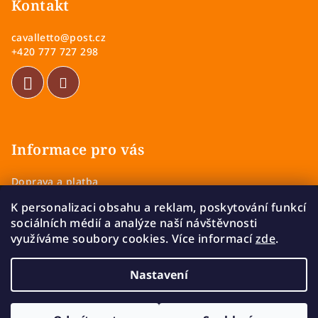
p
Kontakt
a
cavalletto
@
post.cz
t
+420 777 727 298
í
Informace pro vás
Doprava a platba
Obchodní podmínky
K personalizaci obsahu a reklam, poskytování funkcí
Zásady ochrany osobních údajů
sociálních médií a analýze naší návštěvnosti
Vrácení a výměna zboží
využíváme soubory cookies. Více informací
zde
.
Reklamace
Nastavení
Copyright 2026
Cavalletto
. Všechna práva vyhrazena.
Upravit nastavení cookies