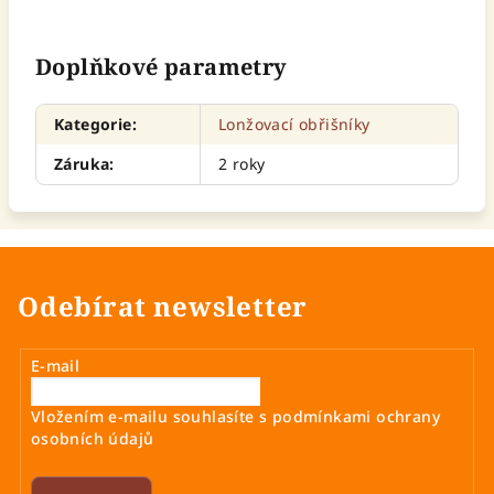
Doplňkové parametry
Kategorie
:
Lonžovací obřišníky
Záruka
:
2 roky
Odebírat newsletter
E-mail
Vložením e-mailu souhlasíte s
podmínkami ochrany
osobních údajů