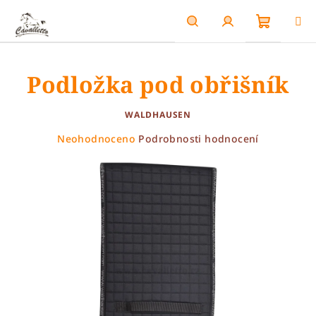
Přejít
na
obsah
Nákupn
Hledat
Přihlášení
Podložka pod obřišník
košík
WALDHAUSEN
Průměrné
Neohodnoceno
Podrobnosti hodnocení
hodnocení
produktu
je
0,0
z
5
hvězdiček.