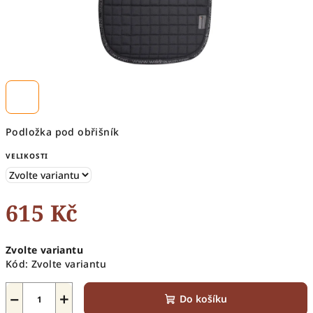
Podložka pod obřišník
VELIKOSTI
615 Kč
Měrná
Zvolte variantu
cena:
Kód:
Zvolte variantu
−
+
Do košíku