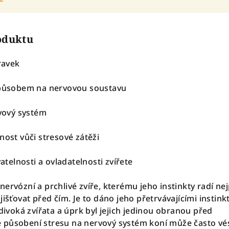
roduktu
pravek
 způsobem na nervovou soustavu
rvový systém
nost vůči stresové zátěži
vatelnosti a ovladatelnosti zvířete
ervózní a prchlivé zvíře, kterému jeho instinkty radí ne
jišťovat před čím. Je to dáno jeho přetrvávajícími instinkt
 divoká zvířata a úprk byl jejich jedinou obranou před
 působení stresu na nervový systém koní může často vés