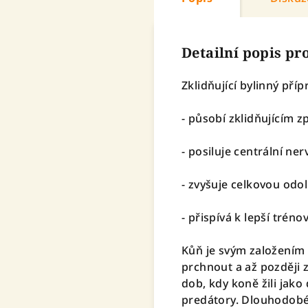
Detailní popis p
Zklidňující bylinný pří
- působí zklidňujícím
- posiluje centrální ne
- zvyšuje celkovou odol
- přispívá k lepší tréno
Kůň je svým založením n
prchnout a až později z
dob, kdy koně žili jako
predátory. Dlouhodobé