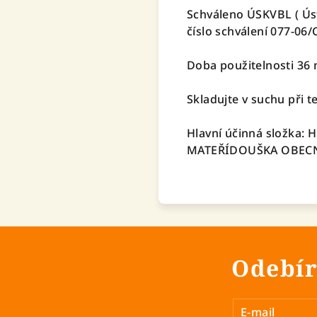
Schváleno ÚSKVBL ( Ústa
číslo schválení 077-06/
Doba použitelnosti 36
Skladujte v suchu při t
Hlavní účinná složka
MATEŘÍDOUŠKA OBEC
Odebír
E-mail