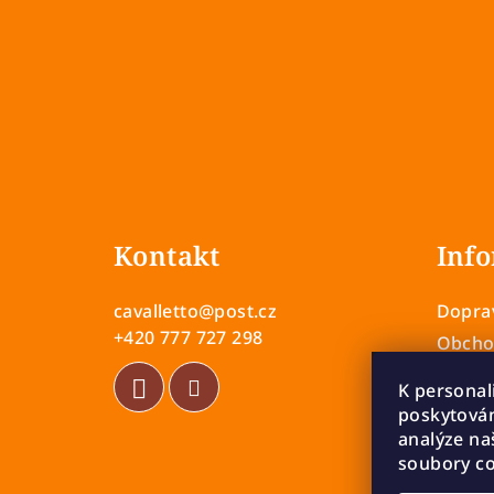
Z
á
Kontakt
Info
p
a
cavalletto
@
post.cz
Doprav
t
+420 777 727 298
Obcho
Zásady
í
K personal
Vrácen
poskytován
Rekla
analýze na
soubory co