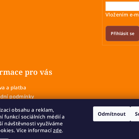
Vložením e-ma
Přihlásit se
rmace pro vás
a a platba
dní podmínky
 ochrany osobních údajů
izaci obsahu a reklam,
Odmítnout
S
í a výměna zboží
í funkcí sociálních médií a
mace
ší návštěvnosti využíváme
okies. Více informací
zde
.