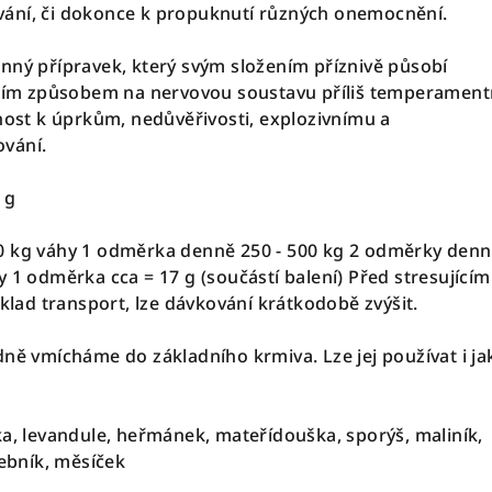
ání, či dokonce k propuknutí různých onemocnění.
nný přípravek, který svým složením příznivě působí
jícím způsobem na nervovou soustavu příliš temperament
nnost k úprkům, nedůvěřivosti, explozivnímu a
vání.
 g
0 kg váhy 1 odměrka denně 250 - 500 kg 2 odměrky den
 1 odměrka cca = 17 g (součástí balení) Před stresujícím
íklad transport, lze dávkování krátkodobě zvýšit.
dně vmícháme do základního krmiva. Lze jej používat i ja
ka, levandule, heřmánek, mateřídouška, sporýš, maliník,
žebník, měsíček