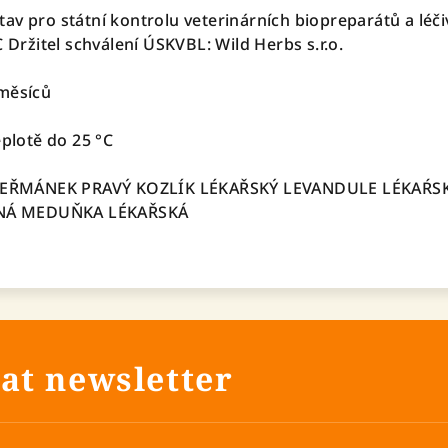
v pro státní kontrolu veterinárních biopreparátů a léčiv
C Držitel schválení ÚSKVBL: Wild Herbs s.r.o.
 měsíců
eplotě do 25 °C
: HEŘMÁNEK PRAVÝ KOZLÍK LÉKAŘSKÝ LEVANDULE LÉKAŔS
NÁ MEDUŇKA LÉKAŘSKÁ
at newsletter