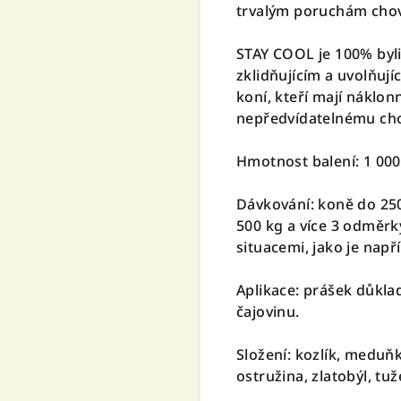
trvalým poruchám chov
STAY COOL je 100% byli
zklidňujícím a uvolňu
koní, kteří mají náklo
nepředvídatelnému cho
Hmotnost balení: 1 000
Dávkování: koně do 25
500 kg a více 3 odměrky
situacemi, jako je např
Aplikace: prášek důkla
čajovinu.
Složení: kozlík, meduň
ostružina, zlatobýl, tu