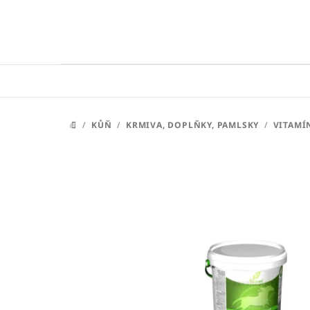
Přejít
na
obsah
/
KŮŇ
/
KRMIVA, DOPLŇKY, PAMLSKY
/
VITAMÍ
DOMŮ