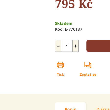
795 Kč
5
hvězdiček.
Měrná
cena:
Skladem
Kód:
E-770137
−
+
Tisk
Zeptat se
Popis
Diskuz