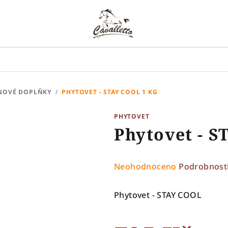
NOVÉ DOPLŇKY
/
PHYTOVET - STAY COOL 1 KG
PHYTOVET
Phytovet - S
Průměrné
Neohodnoceno
Podrobnost
hodnocení
produktu
Phytovet - STAY COOL
je
0,0
z