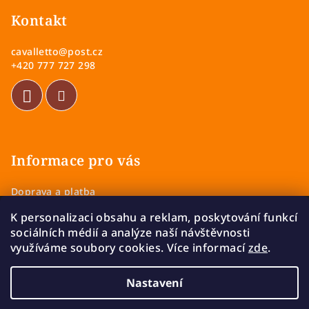
á
p
Kontakt
a
cavalletto
@
post.cz
t
+420 777 727 298
í
Informace pro vás
Doprava a platba
Obchodní podmínky
K personalizaci obsahu a reklam, poskytování funkcí
Zásady ochrany osobních údajů
sociálních médií a analýze naší návštěvnosti
Vrácení a výměna zboží
využíváme soubory cookies. Více informací
zde
.
Reklamace
Nastavení
Copyright 2026
Cavalletto
. Všechna práva vyhrazena.