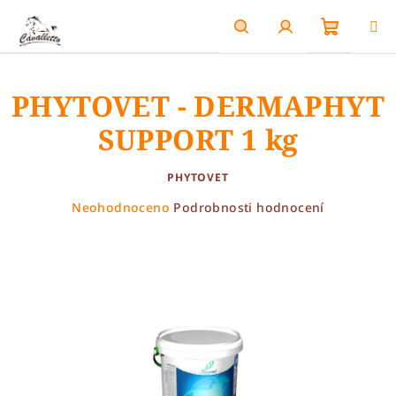
Přejít
na
obsah
Nákupn
Hledat
Přihlášení
PHYTOVET - DERMAPHYT
košík
SUPPORT 1 kg
PHYTOVET
Průměrné
Neohodnoceno
Podrobnosti hodnocení
hodnocení
produktu
je
0,0
z
5
hvězdiček.