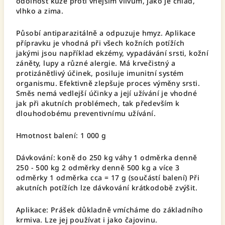
odolnost kůže proti vnějším vlivům, jako je chlad,
vlhko a zima.
Působí antiparazitálně a odpuzuje hmyz. Aplikace
přípravku je vhodná při všech kožních potížích
jakými jsou například ekzémy, vypadávání srsti, kožní
záněty, lupy a různé alergie. Má krvečistný a
protizánětlivý účinek, posiluje imunitní systém
organismu. Efektivně zlepšuje proces výměny srsti.
Směs nemá vedlejší účinky a její užívání je vhodné
jak při akutních problémech, tak především k
dlouhodobému preventivnímu užívání.
Hmotnost balení: 1 000 g
Dávkování: koně do 250 kg váhy 1 odměrka denně
250 - 500 kg 2 odměrky denně 500 kg a více 3
odměrky 1 odměrka cca = 17 g (součástí balení) Při
akutních potížích lze dávkování krátkodobě zvýšit.
Aplikace: Prášek důkladně vmícháme do základního
krmiva. Lze jej používat i jako čajovinu.