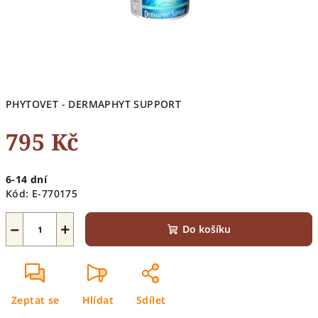
PHYTOVET - DERMAPHYT SUPPORT
795 Kč
Měrná
6-14 dní
cena:
Kód:
E-770175
−
+
Do košíku
Zeptat se
Hlídat
Sdílet