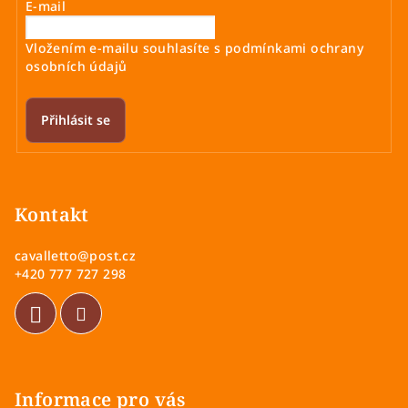
E-mail
Vložením e-mailu souhlasíte s
podmínkami ochrany
osobních údajů
Přihlásit se
Z
á
p
Kontakt
a
cavalletto
@
post.cz
t
+420 777 727 298
í
Informace pro vás