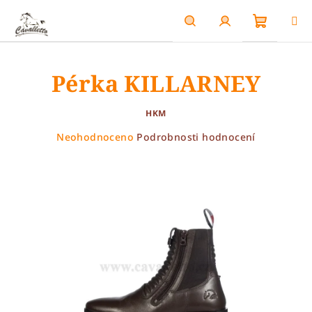
Přejít
na
obsah
Nákupn
Hledat
Přihlášení
Pérka KILLARNEY
košík
HKM
Průměrné
Neohodnoceno
Podrobnosti hodnocení
hodnocení
produktu
je
0,0
z
5
hvězdiček.