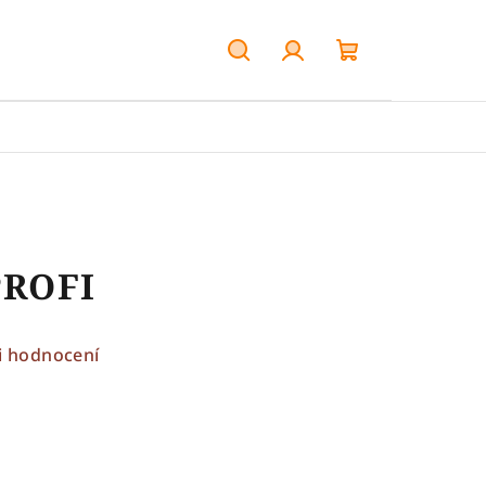
Hledat
Přihlášení
Nákupní
košík
PROFI
i hodnocení