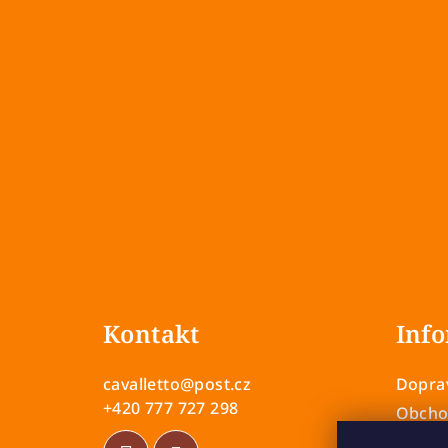
Z
á
Kontakt
Info
p
a
cavalletto
@
post.cz
Doprav
t
+420 777 727 298
Obcho
Zásady