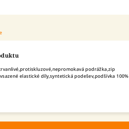
e
roduktu
rvanlivé,protiskluzové,nepromokavá podrážka,zip
vsazené elastické díly,syntetická podešev,podšívka 100%
á