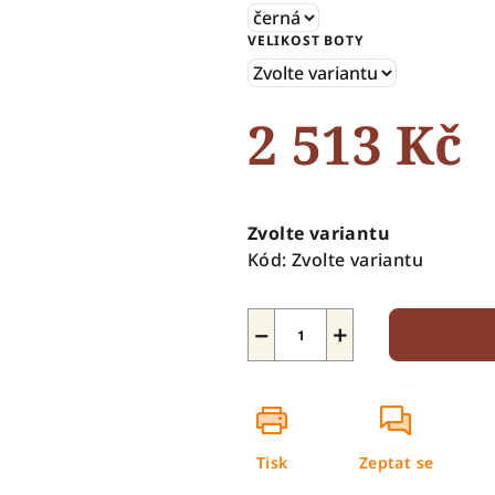
5
VELIKOST BOTY
hvězdiček.
2 513 Kč
Měrná
cena:
Zvolte variantu
Kód:
Zvolte variantu
−
+
Tisk
Zeptat se