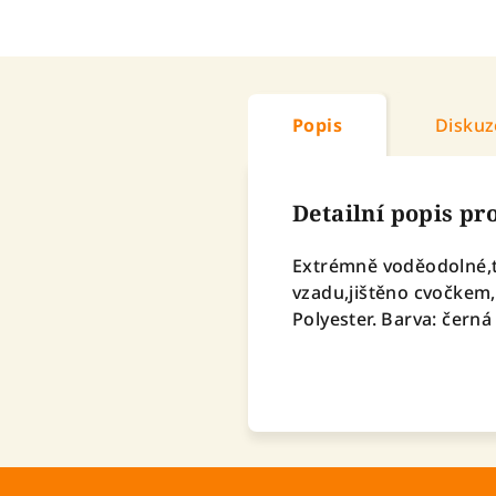
Popis
Diskuz
Detailní popis p
Extrémně voděodolné,t
vzadu,jištěno cvočkem,
Polyester. Barva: čern