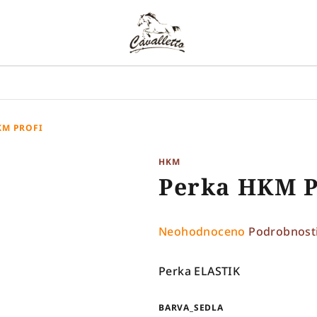
KM PROFI
HKM
Perka HKM 
Průměrné
Neohodnoceno
Podrobnost
hodnocení
produktu
Perka ELASTIK
je
0,0
BARVA_SEDLA
z