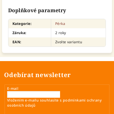
Doplňkové parametry
Kategorie
:
Pérka
Záruka
:
2 roky
EAN
:
Zvolte variantu
Odebírat newsletter
E-mail
Vložením e-mailu souhlasíte s
podmínkami ochrany
osobních údajů