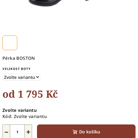
Pérka BOSTON
VELIKOST BOTY
od
1 795 Kč
Měrná
Zvolte variantu
cena:
Kód:
Zvolte variantu
−
+
Do košíku