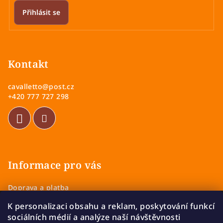
Přihlásit se
Z
á
p
Kontakt
a
cavalletto
@
post.cz
t
+420 777 727 298
í
Informace pro vás
Doprava a platba
Obchodní podmínky
K personalizaci obsahu a reklam, poskytování funkcí
Zásady ochrany osobních údajů
sociálních médií a analýze naší návštěvnosti