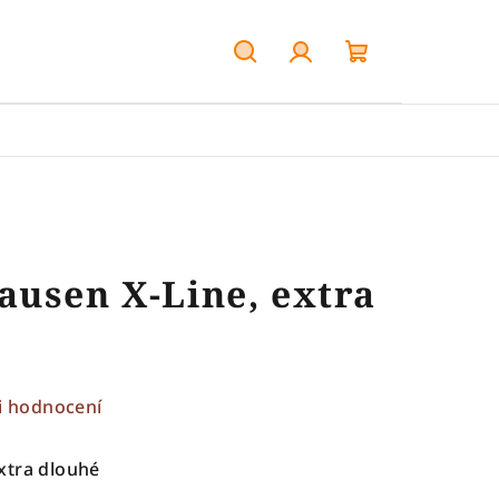
Hledat
Přihlášení
Nákupní
košík
ausen X-Line, extra
i hodnocení
xtra dlouhé