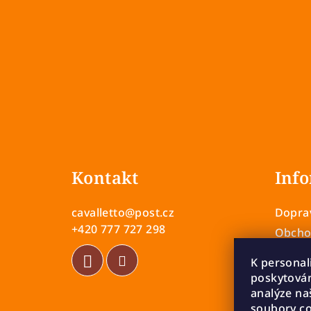
Z
á
Kontakt
Info
p
a
cavalletto
@
post.cz
Doprav
t
+420 777 727 298
Obcho
Zásady
í
K personal
Vrácen
poskytován
Rekla
analýze na
soubory co