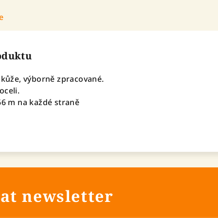
e
roduktu
í kůže, výborně zpracované.
oceli.
,66 m na každé straně
at newsletter