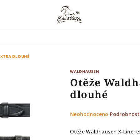
EXTRA DLOUHÉ
WALDHAUSEN
Otěže Waldh
dlouhé
Průměrné
Neohodnoceno
Podrobnost
hodnocení
produktu
Otěže Waldhausen X-Line, e
je