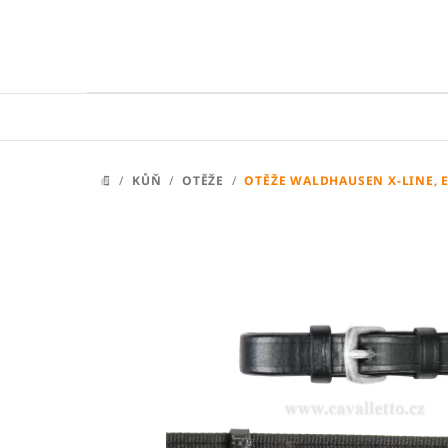
Přejít
na
obsah
/
KŮŇ
/
OTĚŽE
/
OTĚŽE WALDHAUSEN X-LINE, 
DOMŮ