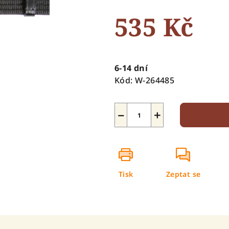
0,0
535 Kč
z
5
hvězdiček.
Měrná
cena:
6-14 dní
Kód:
W-264485
−
+
Tisk
Zeptat se