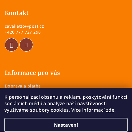
á
p
Kontakt
a
cavalletto
@
post.cz
t
+420 777 727 298
í
Informace pro vás
Doprava a platba
Obchodní podmínky
K personalizaci obsahu a reklam, poskytování funkcí
Zásady ochrany osobních údajů
sociálních médií a analýze naší návštěvnosti
Vrácení a výměna zboží
využíváme soubory cookies. Více informací
zde
.
Reklamace
Nastavení