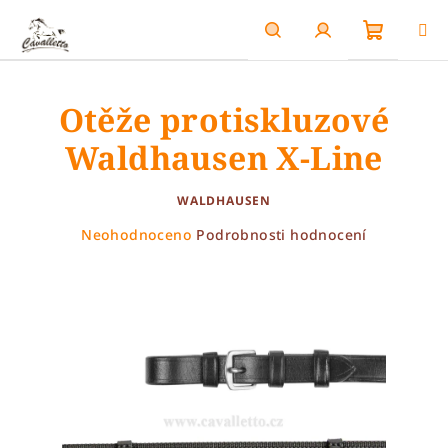
Přejít
na
obsah
Nákupn
Hledat
Přihlášení
Otěže protiskluzové
košík
Waldhausen X-Line
WALDHAUSEN
Průměrné
Neohodnoceno
Podrobnosti hodnocení
hodnocení
produktu
je
0,0
z
5
hvězdiček.