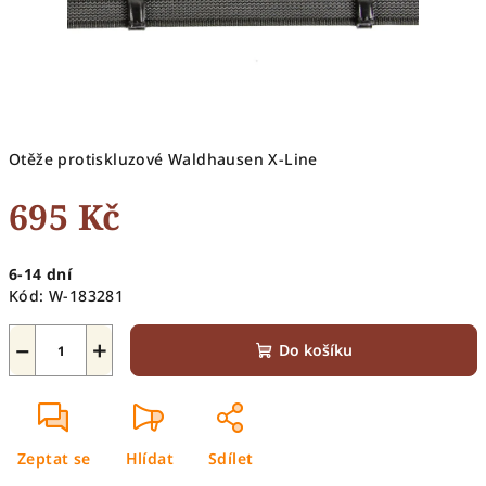
Otěže protiskluzové Waldhausen X-Line
695 Kč
Měrná
6-14 dní
cena:
Kód:
W-183281
−
+
Do košíku
Zeptat se
Hlídat
Sdílet