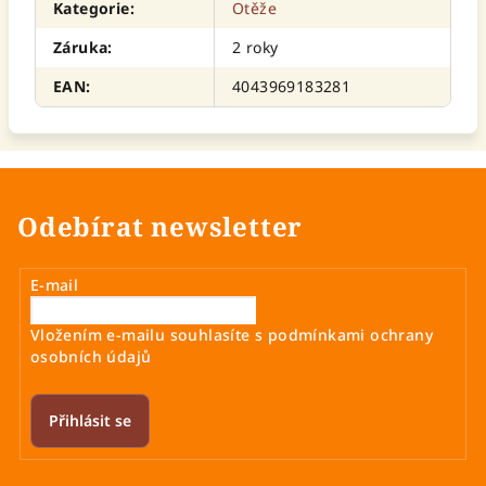
Kategorie
:
Otěže
Záruka
:
2 roky
EAN
:
4043969183281
Odebírat newsletter
E-mail
Vložením e-mailu souhlasíte s
podmínkami ochrany
osobních údajů
Přihlásit se
Z