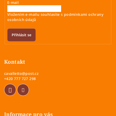
E-mail
Vložením e-mailu souhlasíte s
podmínkami ochrany
osobních údajů
Přihlásit se
Z
á
p
Kontakt
a
cavalletto
@
post.cz
t
+420 777 727 298
í
Informace pro vás