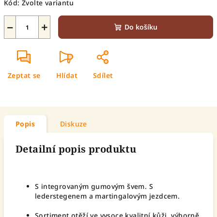
Kód:
Zvolte variantu
−
+
Do košíku
Zeptat se
Hlídat
Sdílet
Popis
Diskuze
Detailní popis produktu
S integrovaným gumovým švem. S
lederstegenem a martingalovým jezdcem.
Sortiment otěží ve vysoce kvalitní kůži, výborně