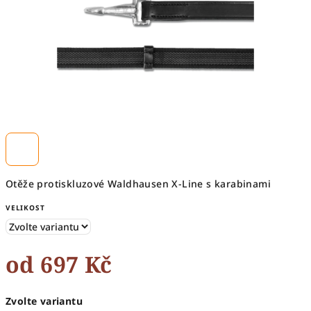
Otěže protiskluzové Waldhausen X-Line s karabinami
VELIKOST
od
697 Kč
Měrná
Zvolte variantu
cena: