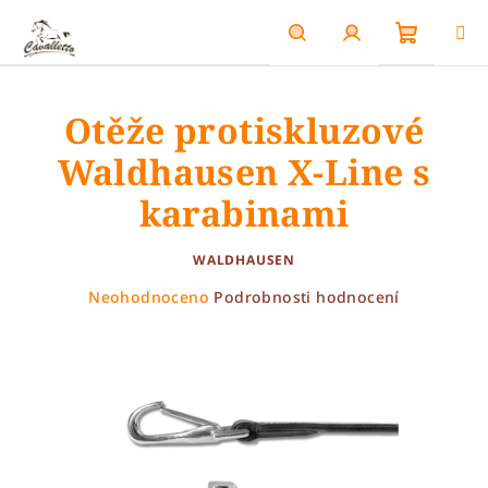
Přejít
na
obsah
Nákupn
Hledat
Přihlášení
Otěže protiskluzové
košík
Waldhausen X-Line s
karabinami
WALDHAUSEN
Průměrné
Neohodnoceno
Podrobnosti hodnocení
hodnocení
produktu
je
0,0
z
5
hvězdiček.