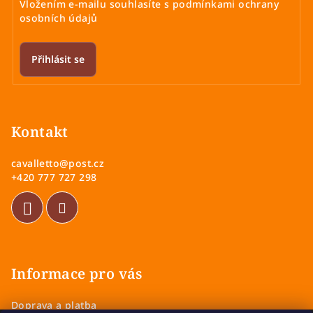
Vložením e-mailu souhlasíte s
podmínkami ochrany
osobních údajů
Přihlásit se
Z
á
p
Kontakt
a
cavalletto
@
post.cz
t
+420 777 727 298
í
Informace pro vás
Doprava a platba