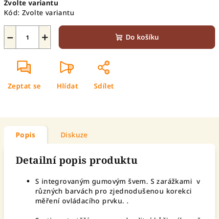
Zvolte variantu
cena:
Kód:
Zvolte variantu
−
+
Do košíku
Zeptat se
Hlídat
Sdílet
Popis
Diskuze
Detailní popis produktu
S integrovaným gumovým švem. S zarážkami v
různých barvách pro zjednodušenou korekci
měření ovládacího prvku. .