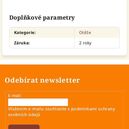
Doplňkové parametry
Kategorie
:
Otěže
Záruka
:
2 roky
Odebírat newsletter
E-mail
Vložením e-mailu souhlasíte s
podmínkami ochrany
osobních údajů