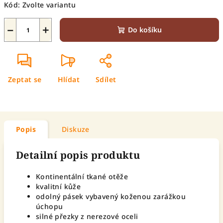
Kód:
Zvolte variantu
−
+
Do košíku
Zeptat se
Hlídat
Sdílet
Popis
Diskuze
Detailní popis produktu
Kontinentální tkané otěže
kvalitní kůže
odolný pásek vybavený koženou zarážkou
úchopu
silné přezky z nerezové oceli