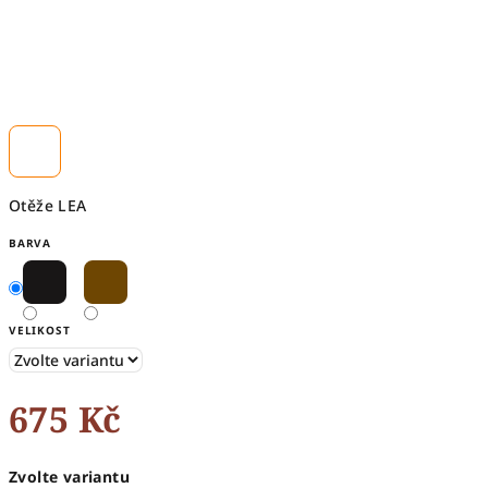
Otěže LEA
BARVA
VELIKOST
675 Kč
Měrná
Zvolte variantu
cena: