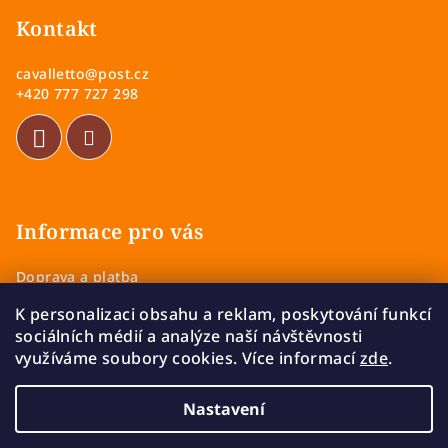
á
p
Kontakt
a
cavalletto
@
post.cz
t
+420 777 727 298
í
Informace pro vás
Doprava a platba
Obchodní podmínky
K personalizaci obsahu a reklam, poskytování funkcí
Zásady ochrany osobních údajů
sociálních médií a analýze naší návštěvnosti
Vrácení a výměna zboží
využíváme soubory cookies. Více informací
zde
.
Reklamace
Nastavení
Copyright 2026
Cavalletto
. Všechna práva vyhrazena.