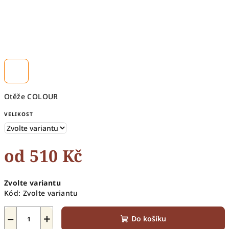
Otěže COLOUR
VELIKOST
od
510 Kč
Měrná
Zvolte variantu
cena:
Kód:
Zvolte variantu
−
+
Do košíku