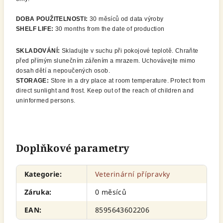
DOBA POUŽITELNOSTI:
30 měsíců od data výroby
SHELF LIFE:
30 months from the date of production
SKLADOVÁNÍ:
Skladujte v suchu při pokojové teplotě. Chraňte
před přímým slunečním zářením a mrazem. Uchovávejte mimo
dosah dětí a nepoučených osob.
STORAGE:
Store in a dry place at room temperature. Protect from
direct sunlight and frost. Keep out of the reach of children and
uninformed persons.
Doplňkové parametry
Kategorie
:
Veterinární přípravky
Záruka
:
0 měsíců
EAN
:
8595643602206