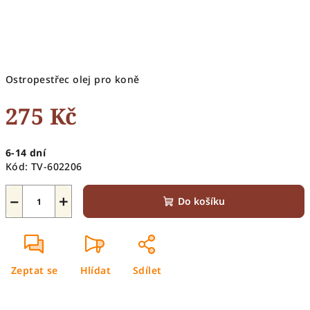
Ostropestřec olej pro koně
275 Kč
Měrná
6-14 dní
cena:
Kód:
TV-602206
−
+
Do košíku
Zeptat se
Hlídat
Sdílet