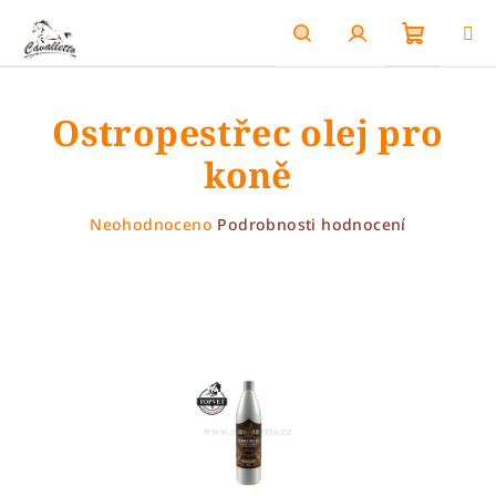
Přejít
na
obsah
Nákupn
Hledat
Přihlášení
Ostropestřec olej pro
košík
koně
Průměrné
Neohodnoceno
Podrobnosti hodnocení
hodnocení
produktu
je
0,0
z
5
hvězdiček.