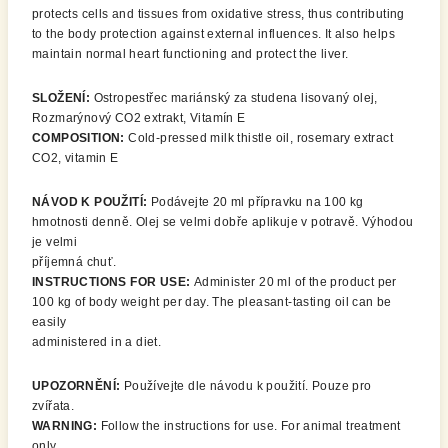
protects cells and tissues from oxidative stress, thus contributing
to the body protection against external influences. It also helps
maintain normal heart functioning and protect the liver.
SLOŽENÍ:
Ostropestřec mariánský za studena lisovaný olej,
Rozmarýnový CO2 extrakt, Vitamín E
COMPOSITION:
Cold-pressed milk thistle oil, rosemary extract
CO2, vitamin E
NÁVOD K POUŽITÍ:
Podávejte 20 ml přípravku na 100 kg
hmotnosti denně. Olej se velmi dobře aplikuje v potravě. Výhodou
je velmi
příjemná chuť.
INSTRUCTIONS FOR USE:
Administer 20 ml of the product per
100 kg of body weight per day. The pleasant-tasting oil can be
easily
administered in a diet.
UPOZORNĚNÍ:
Používejte dle návodu k použití. Pouze pro
zvířata.
WARNING:
Follow the instructions for use. For animal treatment
only.