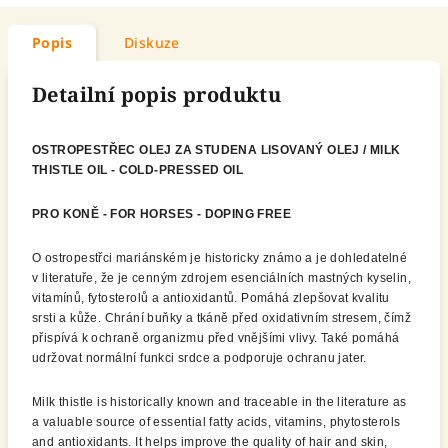
Popis
Diskuze
Detailní popis produktu
OSTROPESTŘEC OLEJ ZA STUDENA LISOVANÝ OLEJ / MILK
THISTLE OIL - COLD-PRESSED OIL
PRO KONĚ - FOR HORSES - DOPING FREE
O ostropestřci mariánském je historicky známo a je dohledatelné
v literatuře, že je cenným zdrojem esenciálních mastných kyselin,
vitamínů, fytosterolů a antioxidantů. Pomáhá zlepšovat kvalitu
srsti a kůže. Chrání buňky a tkáně před oxidativním stresem, čímž
přispívá k ochraně organizmu před vnějšími vlivy. Také pomáhá
udržovat normální funkci srdce a podporuje ochranu jater.
Milk thistle is historically known and traceable in the literature as
a valuable source of essential fatty acids, vitamins, phytosterols
and antioxidants. It helps improve the quality of hair and skin,