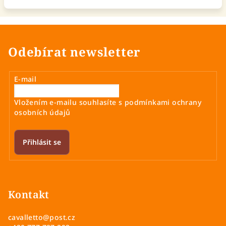
Odebírat newsletter
E-mail
Vložením e-mailu souhlasíte s
podmínkami ochrany
osobních údajů
Přihlásit se
Z
á
p
Kontakt
a
cavalletto
@
post.cz
t