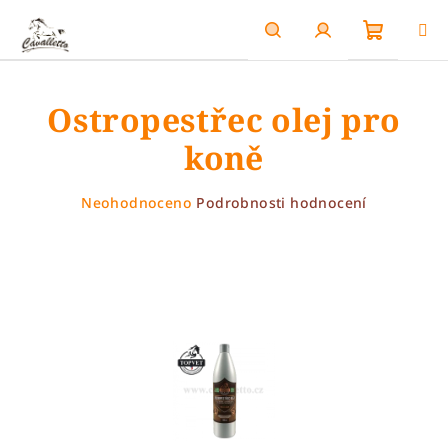
Přejít
na
obsah
Nákupn
Hledat
Přihlášení
Ostropestřec olej pro
košík
koně
Průměrné
Neohodnoceno
Podrobnosti hodnocení
hodnocení
produktu
je
0,0
z
5
hvězdiček.