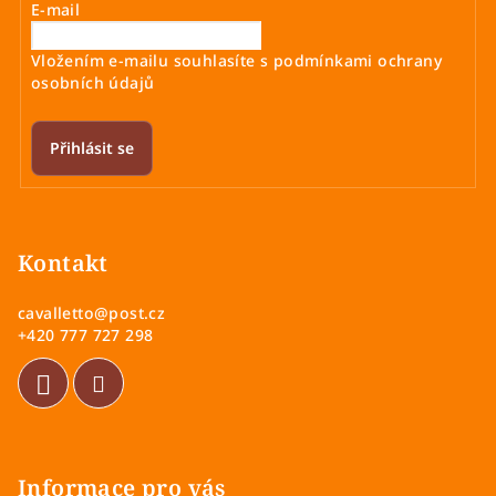
E-mail
Vložením e-mailu souhlasíte s
podmínkami ochrany
osobních údajů
Přihlásit se
Z
á
p
Kontakt
a
cavalletto
@
post.cz
t
+420 777 727 298
í
Informace pro vás