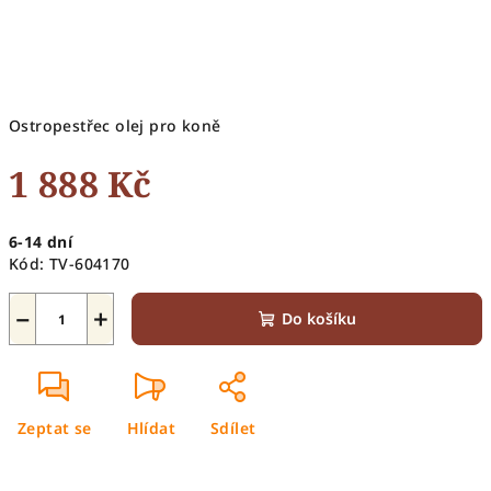
Ostropestřec olej pro koně
1 888 Kč
Měrná
6-14 dní
cena:
Kód:
TV-604170
−
+
Do košíku
Zeptat se
Hlídat
Sdílet