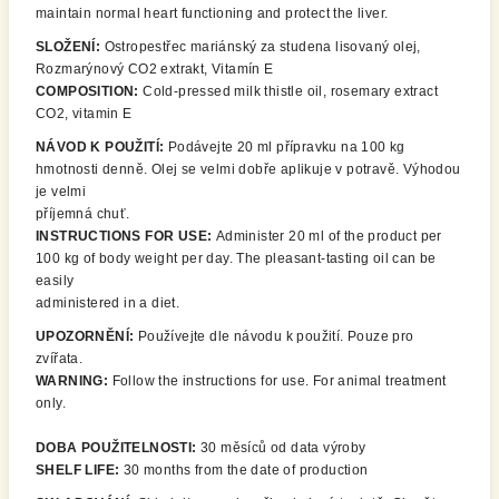
maintain normal heart functioning and protect the liver.
SLOŽENÍ:
Ostropestřec mariánský za studena lisovaný olej,
Rozmarýnový CO2 extrakt, Vitamín E
COMPOSITION:
Cold-pressed milk thistle oil, rosemary extract
CO2, vitamin E
NÁVOD K POUŽITÍ:
Podávejte 20 ml přípravku na 100 kg
hmotnosti denně. Olej se velmi dobře aplikuje v potravě. Výhodou
je velmi
příjemná chuť.
INSTRUCTIONS FOR USE:
Administer 20 ml of the product per
100 kg of body weight per day. The pleasant-tasting oil can be
easily
administered in a diet.
UPOZORNĚNÍ:
Používejte dle návodu k použití. Pouze pro
zvířata.
WARNING:
Follow the instructions for use. For animal treatment
only.
DOBA POUŽITELNOSTI:
30 měsíců od data výroby
SHELF LIFE:
30 months from the date of production