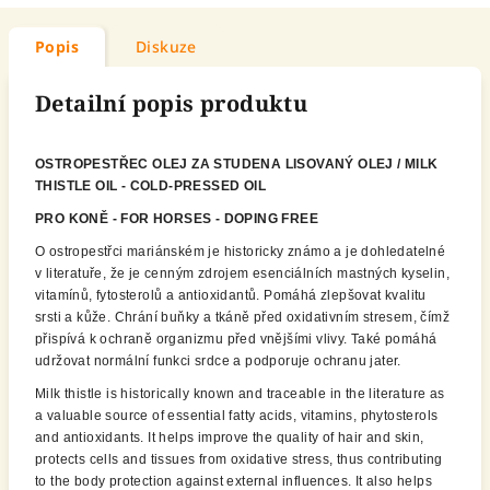
Popis
Diskuze
Detailní popis produktu
OSTROPESTŘEC OLEJ ZA STUDENA LISOVANÝ OLEJ / MILK
THISTLE OIL - COLD-PRESSED OIL
PRO KONĚ - FOR HORSES - DOPING FREE
O ostropestřci mariánském je historicky známo a je dohledatelné
v literatuře, že je cenným zdrojem esenciálních mastných kyselin,
vitamínů, fytosterolů a antioxidantů. Pomáhá zlepšovat kvalitu
srsti a kůže. Chrání buňky a tkáně před oxidativním stresem, čímž
přispívá k ochraně organizmu před vnějšími vlivy. Také pomáhá
udržovat normální funkci srdce a podporuje ochranu jater.
Milk thistle is historically known and traceable in the literature as
a valuable source of essential fatty acids, vitamins, phytosterols
and antioxidants. It helps improve the quality of hair and skin,
protects cells and tissues from oxidative stress, thus contributing
to the body protection against external influences. It also helps