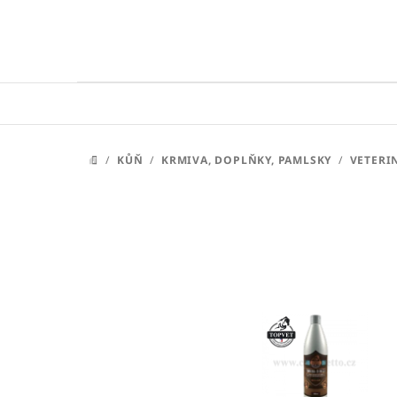
Přejít
na
obsah
/
KŮŇ
/
KRMIVA, DOPLŇKY, PAMLSKY
/
VETERI
DOMŮ