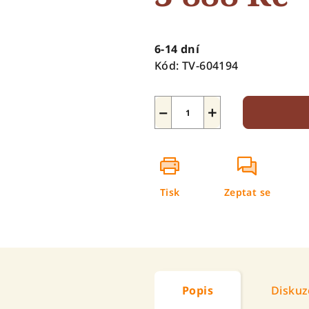
hvězdiček.
Měrná
cena:
6-14 dní
Kód:
TV-604194
−
+
Tisk
Zeptat se
Popis
Diskuz