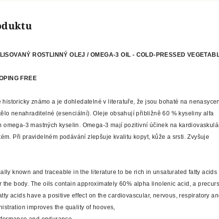
roduktu
LISOVANÝ ROSTLINNÝ OLEJ / OMEGA-3 OIL - COLD-PRESSED VEGETABL
DOPING FREE
 historicky známo a je dohledatelné v literatuře, že jsou bohaté na nenasyce
tělo nenahraditelné (esenciální). Oleje obsahují přibližně 60 % kyseliny alfa
em omega-3 mastných kyselin. Omega-3 mají pozitivní účinek na kardiovaskulár
stém. Při pravidelném podávání zlepšuje kvalitu kopyt, kůže a srsti. Zvyšuje
cally known and traceable in the literature to be rich in unsaturated fatty acid
r the body. The oils contain approximately 60% alpha linolenic acid, a precurs
tty acids have a positive effect on the cardiovascular, nervous, respiratory a
istration improves the quality of hooves,