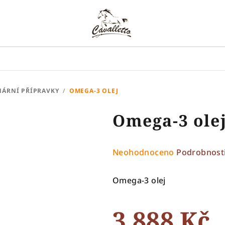
NÁRNÍ PŘÍPRAVKY
/
OMEGA-3 OLEJ
Omega-3 ole
Průměrné
Neohodnoceno
Podrobnost
hodnocení
produktu
Omega-3 olej
je
0,0
3 888 Kč
z
5