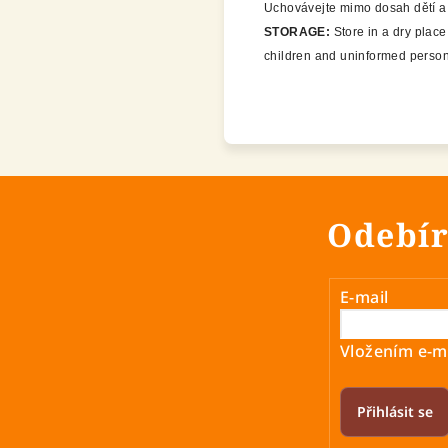
Uchovávejte mimo dosah dětí 
STORAGE:
Store in a dry place
children and uninformed person
Odebír
E-mail
Vložením e-ma
Přihlásit se