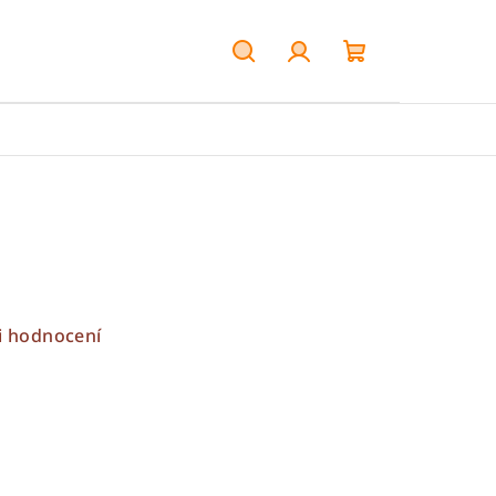
Hledat
Přihlášení
Nákupní
košík
j
i hodnocení