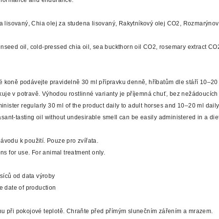
erformance and endurance.
a lisovaný, Chia olej za studena lisovaný, Rakytníkový olej CO2, Rozmarýno
nseed oil, cold-pressed chia oil, sea buckthorn oil CO2, rosemary extract CO
é koně podávejte pravidelně 30 ml přípravku denně, hříbatům dle stáří 10–20
kuje v potravě. Výhodou rostlinné varianty je příjemná chuť, bez nežádoucích
nister regularly 30 ml of the product daily to adult horses and 10–20 ml daily
sant-tasting oil without undesirable smell can be easily administered in a die
ávodu k použití. Pouze pro zvířata.
ons for use. For animal treatment only.
síců od data výroby
e date of production
hu při pokojové teplotě. Chraňte před přímým slunečním zářením a mrazem.