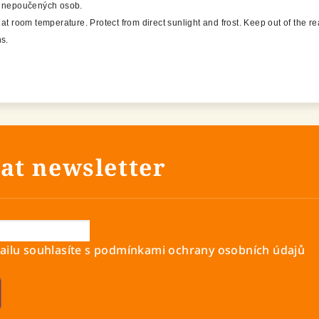
a nepoučených osob.
 at room temperature. Protect from direct sunlight and frost. Keep out of the re
s.
at newsletter
ilu souhlasíte s
podmínkami ochrany osobních údajů