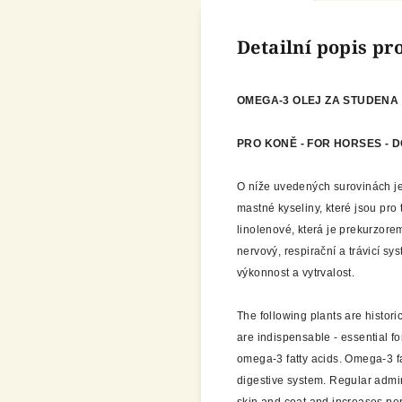
Detailní popis p
OMEGA-3 OLEJ ZA STUDENA 
PRO KONĚ - FOR HORSES - 
O níže uvedených surovinách je
mastné kyseliny, které jsou pro 
linolenové, která je prekurzor
nervový, respirační a trávicí sy
výkonnost a vytrvalost.
The following plants are histori
are indispensable - essential fo
omega-3 fatty acids. Omega-3 fa
digestive system. Regular admin