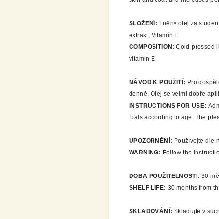
skin and coat and increases p
SLOŽENÍ:
Lněný olej za studen
extrakt, Vitamín E
COMPOSITION:
Cold-pressed li
vitamin E
NÁVOD K POUŽITÍ:
Pro dospěl
denně. Olej se velmi dobře apli
INSTRUCTIONS FOR USE:
Admi
foals according to age. The plea
UPOZORNĚNÍ:
Používejte dle n
WARNING:
Follow the instructi
DOBA POUŽITELNOSTI:
30 mě
SHELF LIFE:
30 months from th
SKLADOVÁNÍ:
Skladujte v suc