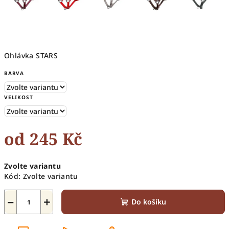
Ohlávka STARS
BARVA
VELIKOST
od
245 Kč
Měrná
Zvolte variantu
cena:
Kód:
Zvolte variantu
−
+
Do košíku