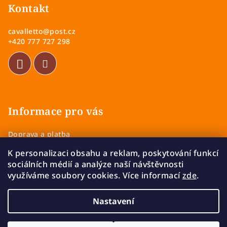
p
Kontakt
a
cavalletto
@
post.cz
t
+420 777 727 298
í
Informace pro vás
Doprava a platba
Obchodní podmínky
K personalizaci obsahu a reklam, poskytování funkcí
Zásady ochrany osobních údajů
sociálních médií a analýze naší návštěvnosti
Vrácení a výměna zboží
využíváme soubory cookies. Více informací
zde
.
Reklamace
Nastavení
Copyright 2026
Cavalletto
. Všechna práva vyhrazena.
Upravit nastavení cookies