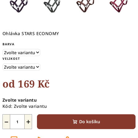
Ohlávka STARS ECONOMY
BARVA
VELIKOST
od
169 Kč
Měrná
Zvolte variantu
cena:
Kód:
Zvolte variantu
−
+
Do košíku