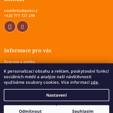
a
cavalletto
@
post.cz
t
+420 777 727 298
í
Informace pro vás
Doprava a platba
Obchodní podmínky
K personalizaci obsahu a reklam, poskytování funkcí
Zásady ochrany osobních údajů
sociálních médií a analýze naší návštěvnosti
Vrácení a výměna zboží
využíváme soubory cookies. Více informací
zde
.
Reklamace
Nastavení
Copyright 2026
Cavalletto
. Všechna práva vyhrazena.
Upravit nastavení cookies
Odmítnout
Souhlasím