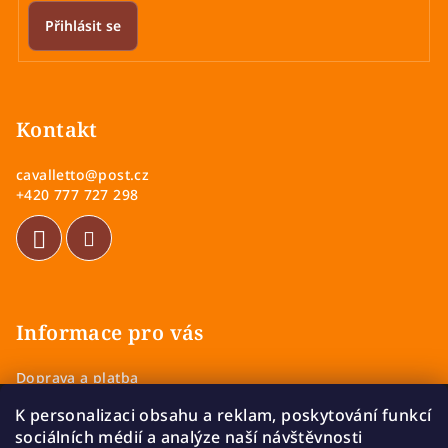
Přihlásit se
Z
á
p
Kontakt
a
cavalletto
@
post.cz
t
+420 777 727 298
í
Informace pro vás
Doprava a platba
Obchodní podmínky
K personalizaci obsahu a reklam, poskytování funkcí
Zásady ochrany osobních údajů
sociálních médií a analýze naší návštěvnosti