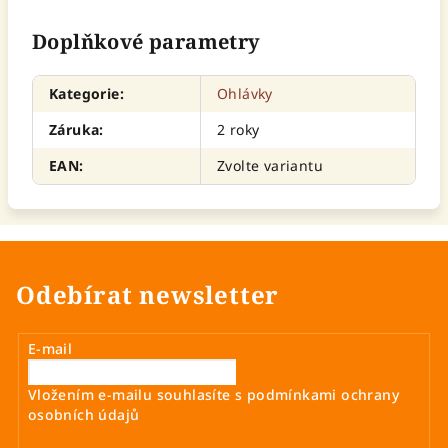
Doplňkové parametry
Kategorie
:
Ohlávky
Záruka
:
2 roky
EAN
:
Zvolte variantu
Odebírat newsletter
E-mail
Vložením e-mailu souhlasíte s
podmínkami ochrany
osobních údajů