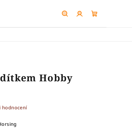
Hledat
Přihlášení
Nákupní
košík
odítkem Hobby
i hodnocení
Horsing