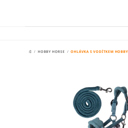
Přejít
na
obsah
/
HOBBY HORSE
/
OHLÁVKA S VODÍTKEM HOBB
DOMŮ