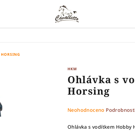
Y HORSING
HKM
Ohlávka s v
Horsing
Průměrné
Neohodnoceno
Podrobnost
hodnocení
produktu
Ohlávka s vodítkem Hobby 
je