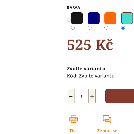
0,0
BARVA
z
5
hvězdiček.
525 Kč
Měrná
cena:
Zvolte variantu
Kód:
Zvolte variantu
−
+
Tisk
Zeptat se