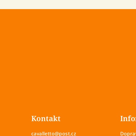
Z
á
Kontakt
Info
p
a
cavalletto
@
post.cz
Doprav