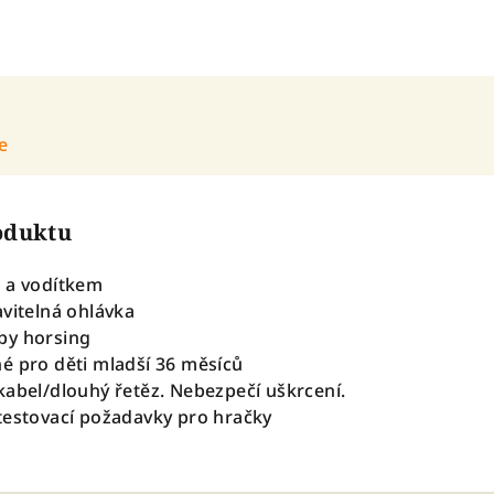
e
roduktu
m a vodítkem
avitelná ohlávka
by horsing
é pro děti mladší 36 měsíců
kabel/dlouhý řetěz. Nebezpečí uškrcení.
testovací požadavky pro hračky