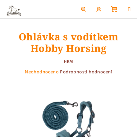
Přejít
na
obsah
Nákupn
Hledat
Přihlášení
Ohlávka s vodítkem
košík
Hobby Horsing
HKM
Průměrné
Neohodnoceno
Podrobnosti hodnocení
hodnocení
produktu
je
0,0
z
5
hvězdiček.