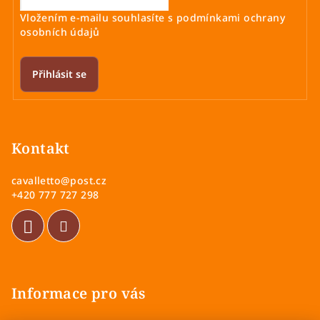
Vložením e-mailu souhlasíte s
podmínkami ochrany
osobních údajů
Přihlásit se
Z
á
p
Kontakt
a
cavalletto
@
post.cz
t
+420 777 727 298
í
Informace pro vás