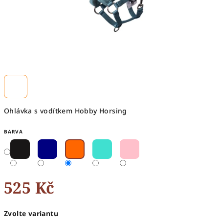
Ohlávka s vodítkem Hobby Horsing
BARVA
525 Kč
Měrná
Zvolte variantu
cena: