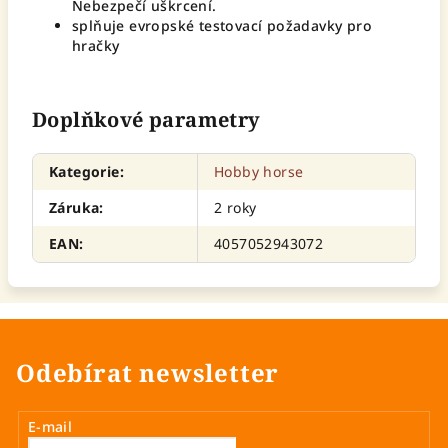
Nebezpečí uškrcení.
splňuje evropské testovací požadavky pro
hračky
Doplňkové parametry
Kategorie
:
Hobby horse
Záruka
:
2 roky
EAN
:
4057052943072
Odebírat newsletter
E-mail