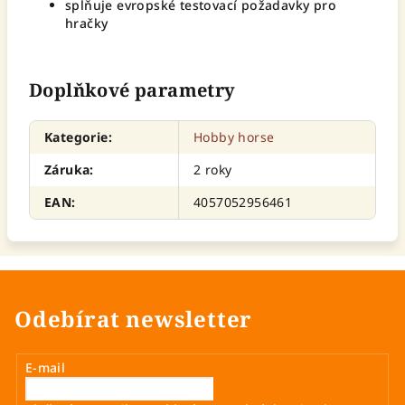
splňuje evropské testovací požadavky pro
hračky
Doplňkové parametry
Kategorie
:
Hobby horse
Záruka
:
2 roky
EAN
:
4057052956461
Odebírat newsletter
E-mail