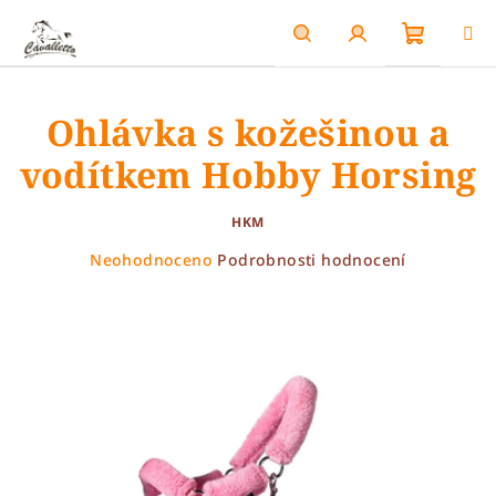
Přejít
na
obsah
Nákupn
Hledat
Přihlášení
Ohlávka s kožešinou a
košík
vodítkem Hobby Horsing
HKM
Průměrné
Neohodnoceno
Podrobnosti hodnocení
hodnocení
produktu
je
0,0
z
5
hvězdiček.