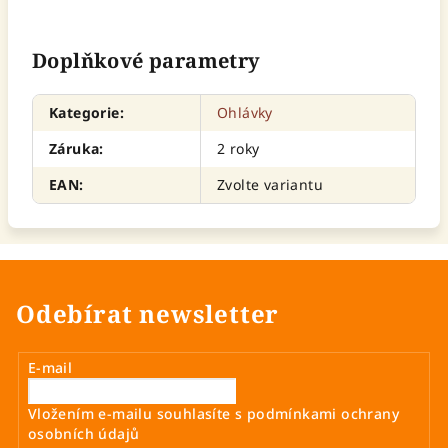
Doplňkové parametry
Kategorie
:
Ohlávky
Záruka
:
2 roky
EAN
:
Zvolte variantu
Odebírat newsletter
E-mail
Vložením e-mailu souhlasíte s
podmínkami ochrany
osobních údajů