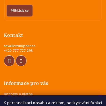
Přihlásit se
Z
á
p
Kontakt
a
cavalletto
@
post.cz
t
+420 777 727 298
í
Informace pro vás
Doprava a platba
Obchodní podmínky
K personalizaci obsahu a reklam, poskytování funkcí
Zásady ochrany osobních údajů