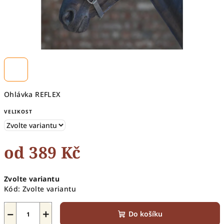
Ohlávka REFLEX
VELIKOST
od
389 Kč
Měrná
Zvolte variantu
cena:
Kód:
Zvolte variantu
−
+
Do košíku