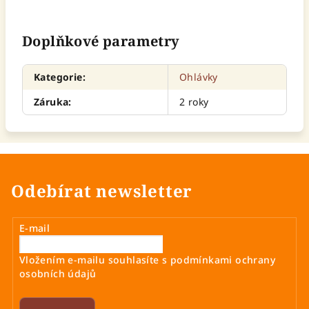
Doplňkové parametry
Kategorie
:
Ohlávky
Záruka
:
2 roky
Odebírat newsletter
E-mail
Vložením e-mailu souhlasíte s
podmínkami ochrany
osobních údajů