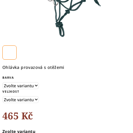
Ohlávka provazová s otěžemi
BARVA
VELIKOST
465 Kč
Měrná
Zvolte variantu
cena: