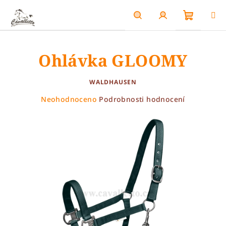
Přejít
na
obsah
Nákupn
Hledat
Přihlášení
Ohlávka GLOOMY
košík
WALDHAUSEN
Průměrné
Neohodnoceno
Podrobnosti hodnocení
hodnocení
produktu
je
0,0
z
5
hvězdiček.