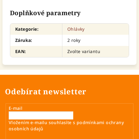
Doplňkové parametry
Kategorie
:
Ohlávky
Záruka
:
2 roky
EAN
:
Zvolte variantu
Odebírat newsletter
E-mail
Vložením e-mailu souhlasíte s
podmínkami ochrany
osobních údajů