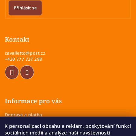
Přihlásit se
Z
á
p
Kontakt
a
cavalletto
@
post.cz
t
+420 777 727 298
í
Informace pro vás
Doprava a platba
Obchodní podmínky
K personalizaci obsahu a reklam, poskytování funkcí
Zásady ochrany osobních údajů
sociálních médií a analýze naší návštěvnosti