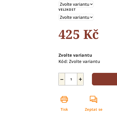
5
VELIKOST
hvězdiček.
425 Kč
Měrná
cena:
Zvolte variantu
Kód:
Zvolte variantu
−
+
Tisk
Zeptat se