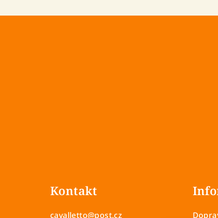
Z
á
Kontakt
Info
p
a
cavalletto
@
post.cz
Doprav