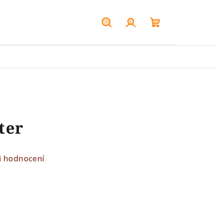
Hledat
Přihlášení
Nákupní
košík
ter
i hodnocení