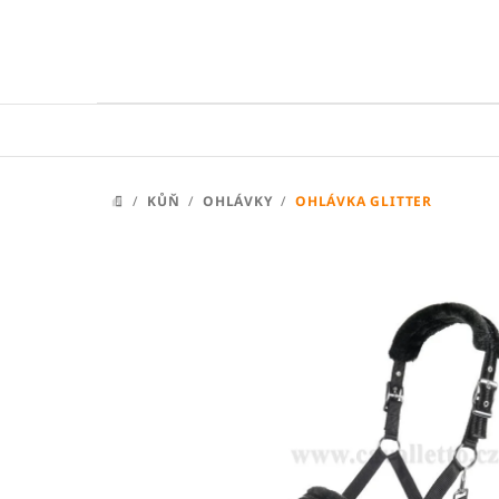
Přejít
na
obsah
/
KŮŇ
/
OHLÁVKY
/
OHLÁVKA GLITTER
DOMŮ