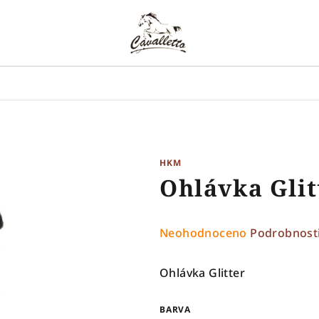
HKM
Ohlávka Glit
Průměrné
Neohodnoceno
Podrobnost
hodnocení
produktu
Ohlávka Glitter
je
0,0
BARVA
z