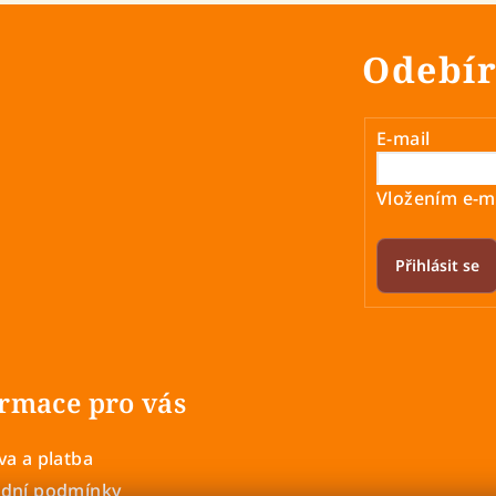
Odebír
E-mail
Vložením e-ma
Přihlásit se
rmace pro vás
a a platba
dní podmínky