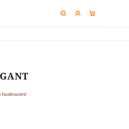
Hledat
Přihlášení
Nákupní
košík
EGANT
i hodnocení