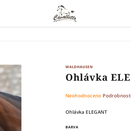
WALDHAUSEN
Ohlávka EL
Průměrné
Neohodnoceno
Podrobnost
hodnocení
produktu
Ohlávka ELEGANT
je
0,0
BARVA
z