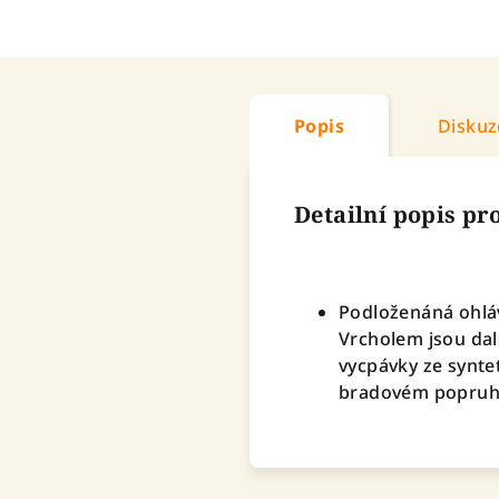
Popis
Diskuz
Detailní popis p
Podloženáná ohlá
Vrcholem jsou dal
vycpávky ze synte
bradovém popruhu