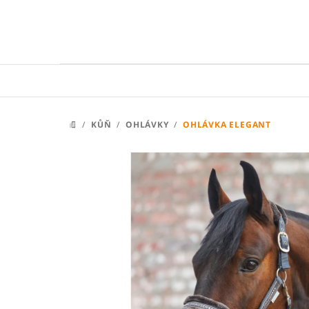
Přejít
na
obsah
/
KŮŇ
/
OHLÁVKY
/
OHLÁVKA ELEGANT
DOMŮ