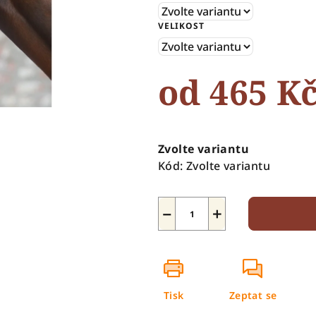
5
VELIKOST
hvězdiček.
od
465 K
Měrná
cena:
Zvolte variantu
Kód:
Zvolte variantu
−
+
Tisk
Zeptat se