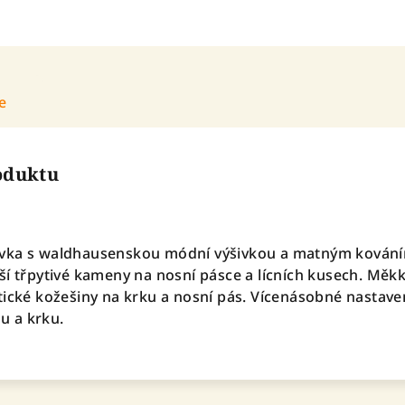
e
roduktu
vka s waldhausenskou módní výšivkou a matným kování
ší třpytivé kameny na nosní pásce a lícních kusech. Měk
tické kožešiny na krku a nosní pás. Vícenásobné nastave
 a krku.