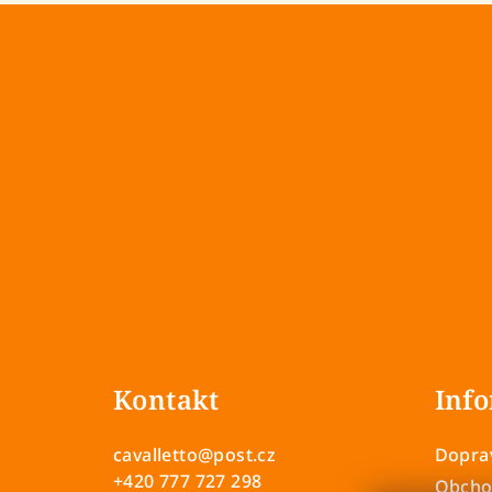
Z
á
Kontakt
Info
p
a
cavalletto
@
post.cz
Doprav
t
+420 777 727 298
Obcho