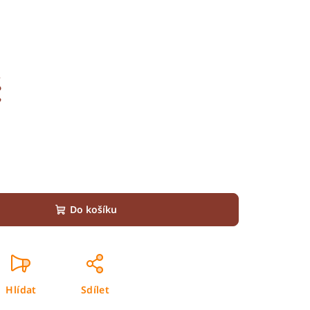
č
Do košíku
Hlídat
Sdílet