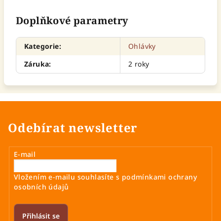
Doplňkové parametry
Kategorie
:
Ohlávky
Záruka
:
2 roky
Odebírat newsletter
E-mail
Vložením e-mailu souhlasíte s
podmínkami ochrany
osobních údajů
Přihlásit se