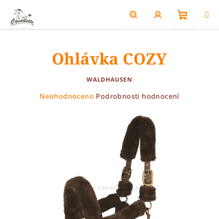
Přejít
na
obsah
Nákupn
Hledat
Přihlášení
Ohlávka COZY
košík
WALDHAUSEN
Průměrné
Neohodnoceno
Podrobnosti hodnocení
hodnocení
produktu
je
0,0
z
5
hvězdiček.