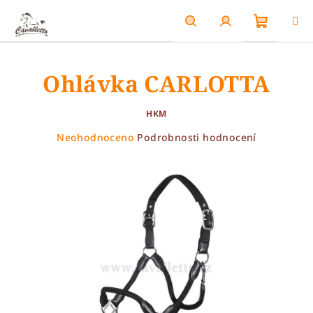
Přejít
na
obsah
Nákupn
Hledat
Přihlášení
Ohlávka CARLOTTA
košík
HKM
Průměrné
Neohodnoceno
Podrobnosti hodnocení
hodnocení
produktu
je
0,0
z
5
hvězdiček.