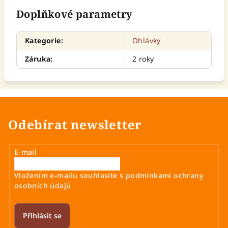
Doplňkové parametry
Kategorie
:
Ohlávky
Záruka
:
2 roky
Odebírat newsletter
E-mail
Vložením e-mailu souhlasíte s
podmínkami ochrany
osobních údajů
Přihlásit se