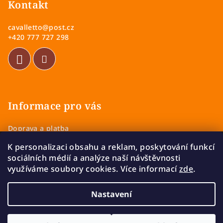
p
Kontakt
a
cavalletto
@
post.cz
t
+420 777 727 298
í
Informace pro vás
Doprava a platba
Obchodní podmínky
K personalizaci obsahu a reklam, poskytování funkcí
Zásady ochrany osobních údajů
sociálních médií a analýze naší návštěvnosti
Vrácení a výměna zboží
využíváme soubory cookies. Více informací
zde
.
Reklamace
Nastavení
Copyright 2026
Cavalletto
. Všechna práva vyhrazena.
Upravit nastavení cookies