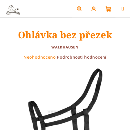
Přejít
na
obsah
Nákupn
Hledat
Přihlášení
Ohlávka bez přezek
košík
WALDHAUSEN
Průměrné
Neohodnoceno
Podrobnosti hodnocení
hodnocení
produktu
je
0,0
z
5
hvězdiček.