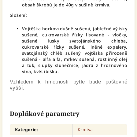
obsah škrobů je do 40g v sušině krmiva.
Složení:
Vojtěška horkovzdušně sušená, jablečné výlisky
sušené, cukrovarské řízky lisované - vločky,
sušené lusky svatojánského chleba,
cukrovarské řízky sušené, lněné expelery,
svatojánský chléb sušený, vojtěška přirozeně
sušená - alfa alfa, mrkev sušená, rostlinný olej
a tuk, slupky slunečnice, jádra z hroznového
vína, květ ibišku.
Vzhledem k hmotnosti pytle bude poštovné
vyšší.
Doplňkové parametry
Kategorie
:
Krmiva