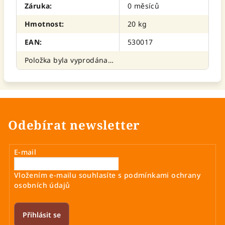
Záruka
:
0 měsíců
Hmotnost
:
20 kg
EAN
:
530017
Položka byla vyprodána…
Odebírat newsletter
E-mail
Vložením e-mailu souhlasíte s
podmínkami ochrany
osobních údajů
Přihlásit se