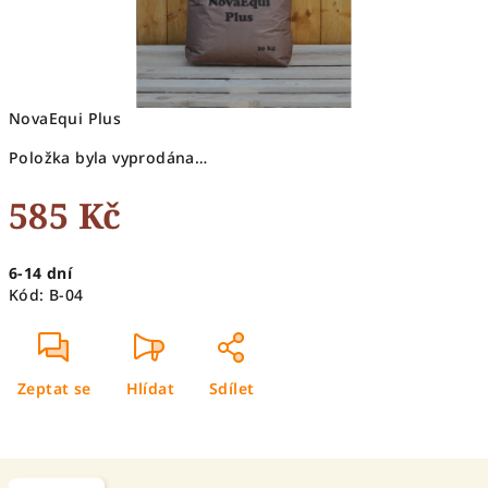
NovaEqui Plus
Položka byla vyprodána…
585 Kč
Měrná
6-14 dní
cena:
Kód:
B-04
Zeptat se
Hlídat
Sdílet