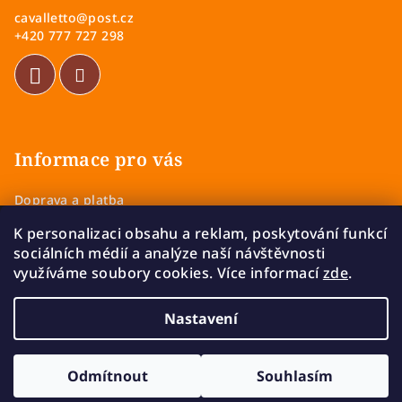
a
cavalletto
@
post.cz
t
+420 777 727 298
í
Informace pro vás
Doprava a platba
Obchodní podmínky
K personalizaci obsahu a reklam, poskytování funkcí
Zásady ochrany osobních údajů
sociálních médií a analýze naší návštěvnosti
Vrácení a výměna zboží
využíváme soubory cookies. Více informací
zde
.
Reklamace
Nastavení
Copyright 2026
Cavalletto
. Všechna práva vyhrazena.
Upravit nastavení cookies
Odmítnout
Souhlasím
Vytvořil Shoptet