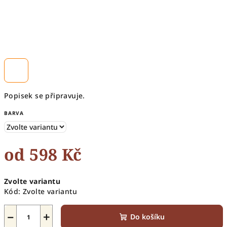
Popisek se připravuje.
BARVA
od
598 Kč
Měrná
Zvolte variantu
cena:
Kód:
Zvolte variantu
−
+
Do košíku