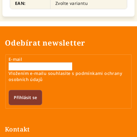
EAN
:
Zvolte variantu
Odebírat newsletter
E-mail
Vložením e-mailu souhlasíte s
podmínkami ochrany
osobních údajů
Přihlásit se
Z
á
p
Kontakt