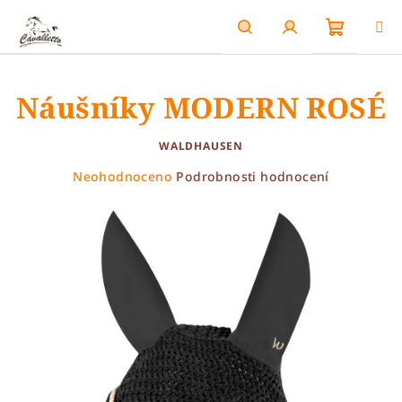
Přejít
na
obsah
Nákupn
Hledat
Přihlášení
Náušníky MODERN ROSÉ
košík
WALDHAUSEN
Průměrné
Neohodnoceno
Podrobnosti hodnocení
hodnocení
produktu
je
0,0
z
5
hvězdiček.