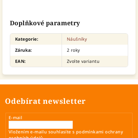
Doplňkové parametry
Kategorie
:
Náušníky
Záruka
:
2 roky
EAN
:
Zvolte variantu
Odebírat newsletter
E-mail
Vložením e-mailu souhlasíte s
podmínkami ochrany
osobních údajů