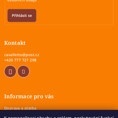
Přihlásit se
Z
á
p
Kontakt
a
cavalletto
@
post.cz
t
+420 777 727 298
í
Informace pro vás
Doprava a platba
Obchodní podmínky