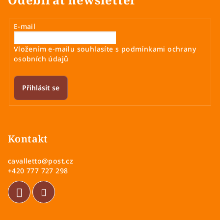
E-mail
Vložením e-mailu souhlasíte s
podmínkami ochrany
osobních údajů
Přihlásit se
Z
á
p
Kontakt
a
cavalletto
@
post.cz
t
+420 777 727 298
í