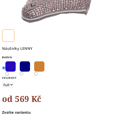
Náušníky LENNY
BARVA
VELIKOST
od
569 Kč
Měrná
Zvolte variantu
cena: