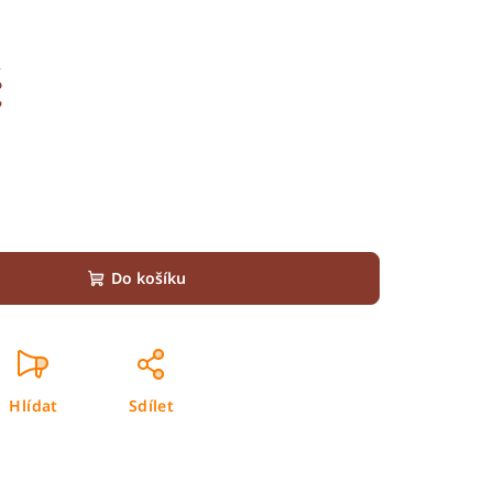
č
Do košíku
Hlídat
Sdílet