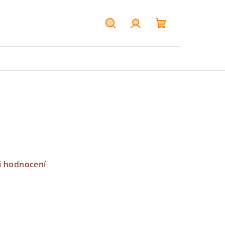
Hledat
Přihlášení
Nákupní
košík
i hodnocení