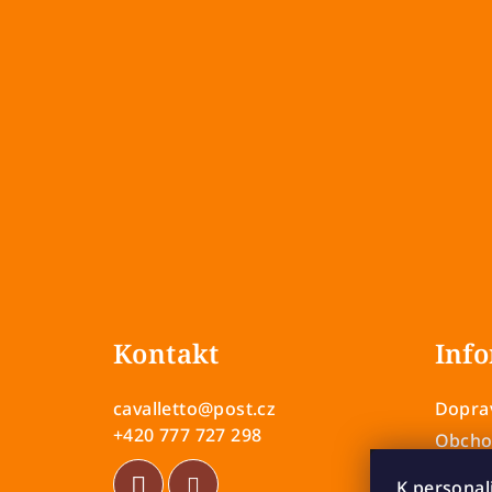
Z
á
Kontakt
Info
p
a
cavalletto
@
post.cz
Doprav
t
+420 777 727 298
Obcho
Zásady
í
K personal