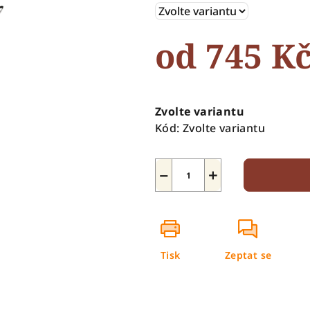
5
hvězdiček.
od
745 K
Měrná
cena:
Zvolte variantu
Kód:
Zvolte variantu
−
+
Tisk
Zeptat se