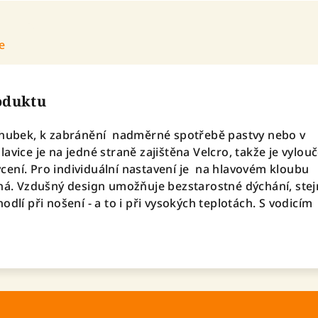
e
roduktu
áhubek, k zabránění nadměrné spotřebě pastvy nebo v
avice je na jedné straně zajištěna Velcro, takže je vylou
ení. Pro individuální nastavení je na hlavovém kloubu
lná. Vzdušný design umožňuje bezstarostné dýchání, ste
odlí při nošení - a to i při vysokých teplotách. S vodicím