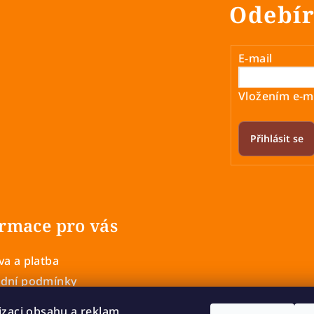
Odebír
E-mail
Vložením e-ma
Přihlásit se
rmace pro vás
a a platba
dní podmínky
 ochrany osobních údajů
izaci obsahu a reklam,