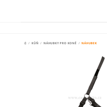
Přejít
na
obsah
/
KŮŇ
/
NÁHUBKY PRO KONĚ
/
NÁHUBEK
DOMŮ