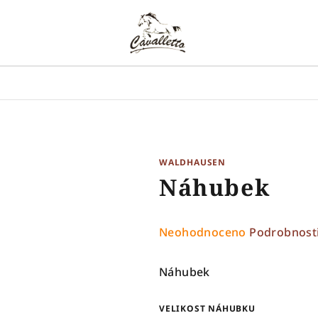
WALDHAUSEN
Náhubek
Průměrné
Neohodnoceno
Podrobnost
hodnocení
produktu
Náhubek
je
0,0
VELIKOST NÁHUBKU
z