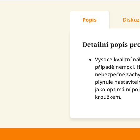
Popis
Diskuz
Detailní popis p
Vysoce kvalitní n
případě nemoci. Hl
nebezpečné zachyc
plynule nastavite
jako optimální poh
kroužkem.