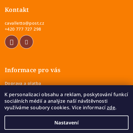
á
p
Kontakt
a
cavalletto
@
post.cz
t
+420 777 727 298
í
Informace pro vás
Doprava a platba
Obchodní podmínky
K personalizaci obsahu a reklam, poskytování funkcí
Zásady ochrany osobních údajů
sociálních médií a analýze naší návštěvnosti
Vrácení a výměna zboží
využíváme soubory cookies. Více informací
zde
.
Reklamace
Nastavení
Copyright 2026
Cavalletto
. Všechna práva vyhrazena.