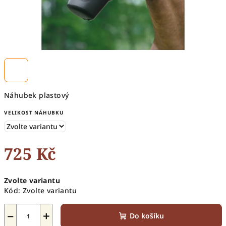
Náhubek plastový
VELIKOST NÁHUBKU
725 Kč
Měrná
Zvolte variantu
cena:
Kód:
Zvolte variantu
−
+
Do košíku